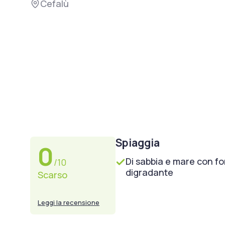
Cefalù
Spiaggia
0
Di sabbia e mare con f
/10
digradante
Scarso
Leggi la recensione