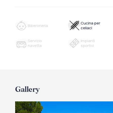
Cucina per
Biberoneria
celiaci
Servizio
Impianti
navetta
sportivi
Gallery