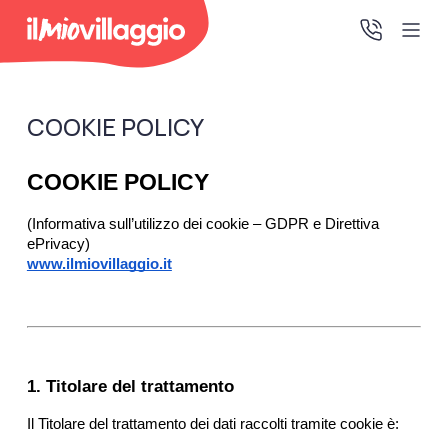
COOKIE POLICY
Home
COOKIE POLICY
Promo Speciali
(Informativa sull’utilizzo dei cookie – GDPR e Direttiva 
Destinazioni
ePrivacy)
www.ilmiovillaggio.it
IMV Club
La tua area riservata
1. Titolare del trattamento
Accedi alla tua area riservata per vedere i tuoi preventivi
Il Titolare del trattamento dei dati raccolti tramite cookie è:
e le tue pratiche, gestire i pagamenti e scaricare i tuoi