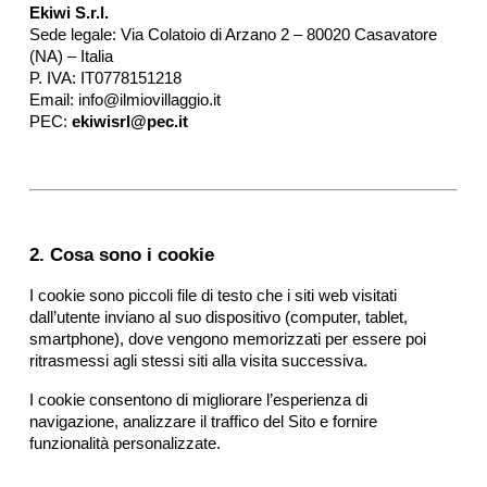
documenti di viaggio.
Ekiwi S.r.l.
Sede legale: Via Colatoio di Arzano 2 – 80020 Casavatore 
(NA) – Italia
Accedi / Registrati
P. IVA: IT0778151218
Email: info@ilmiovillaggio.it
PEC: 
ekiwisrl@pec.it
2. Cosa sono i cookie
I cookie sono piccoli file di testo che i siti web visitati 
dall’utente inviano al suo dispositivo (computer, tablet, 
smartphone), dove vengono memorizzati per essere poi 
ritrasmessi agli stessi siti alla visita successiva.
I cookie consentono di migliorare l’esperienza di 
navigazione, analizzare il traffico del Sito e fornire 
funzionalità personalizzate.