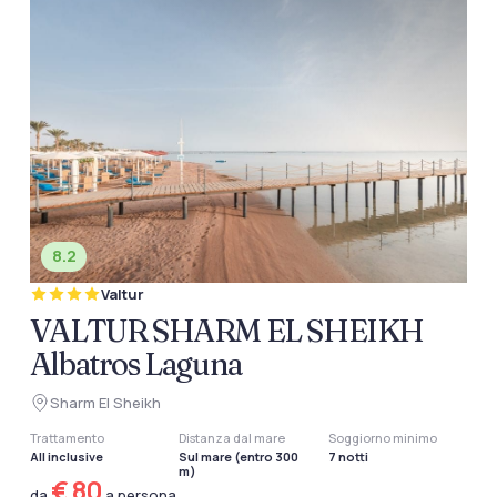
8.2
Valtur
VALTUR SHARM EL SHEIKH
Albatros Laguna
Sharm El Sheikh
Trattamento
Distanza dal mare
Soggiorno minimo
All inclusive
Sul mare (entro 300
7 notti
m)
€ 80
da
a persona