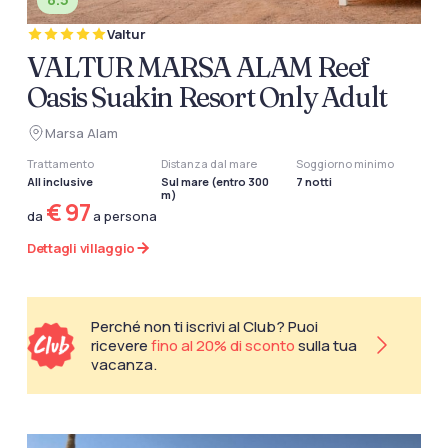
Valtur
VALTUR MARSA ALAM Reef
Oasis Suakin Resort Only Adult
Marsa Alam
Trattamento
Distanza dal mare
Soggiorno minimo
All inclusive
Sul mare (entro 300
7 notti
m)
€ 97
da
a persona
Dettagli villaggio
Perché non ti iscrivi al Club? Puoi
ricevere
fino al 20% di sconto
sulla tua
vacanza.