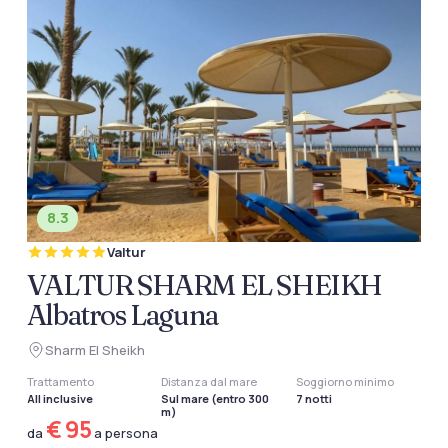
8.3
Valtur
VALTUR SHARM EL SHEIKH
Albatros Laguna
Sharm El Sheikh
Trattamento
Distanza dal mare
Soggiorno minimo
All inclusive
Sul mare (entro 300
7 notti
m)
€ 95
da
a persona