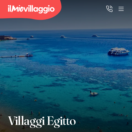
Home
Promo Speciali
Destinazioni
IMV Club
La tua area riservata
Villaggi Egitto
Accedi alla tua area riservata per vedere i tuoi preventivi
e le tue pratiche, gestire i pagamenti e scaricare i tuoi