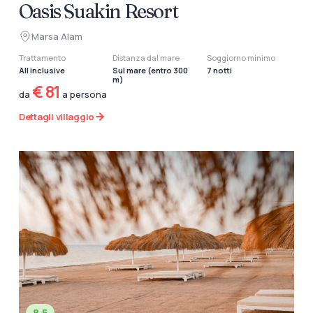
Oasis Suakin Resort
Marsa Alam
Trattamento
Distanza dal mare
Soggiorno minimo
All inclusive
Sul mare (entro 300
7 notti
m)
€ 81
da
a persona
Dettagli villaggio
8.5