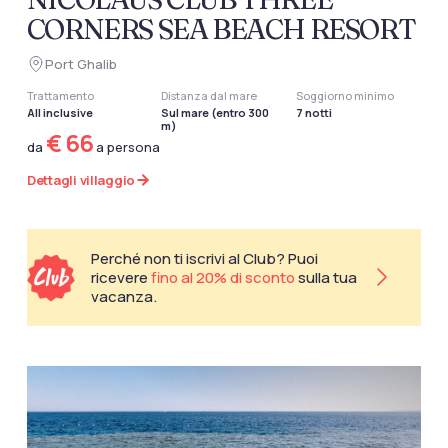
CORNERS SEA BEACH RESORT
Port Ghalib
Trattamento
Distanza dal mare
Soggiorno minimo
All inclusive
Sul mare (entro 300
7 notti
m)
€ 66
da
a persona
Dettagli villaggio
Perché non ti iscrivi al Club? Puoi
ricevere
fino al 20% di sconto
sulla tua
vacanza.