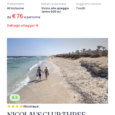
Trattamento
Distanza dal mare
Soggiorno minimo
All inclusive
Vicino alla spiaggia
7 notti
(entro 500 m)
€ 76
da
a persona
Dettagli villaggio
8.5
Nicolaus
NICOLAUS CLUB THREE