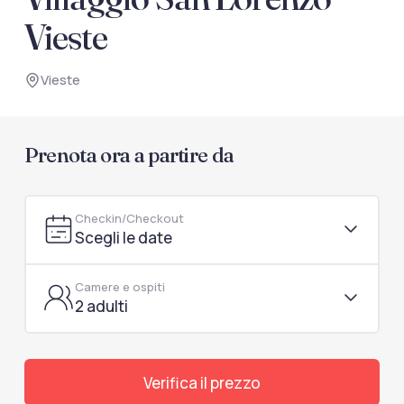
documenti di viaggio.
Vieste
Accedi / Registrati
Vieste
Prenota ora a partire da
Checkin/Checkout
Scegli le date
Camere e ospiti
2 adulti
Verifica il prezzo