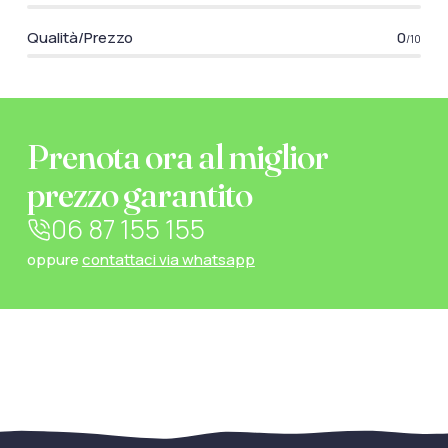
Qualità/Prezzo
0
/10
Prenota ora al miglior
prezzo garantito
06 87 155 155
oppure
contattaci via whatsapp