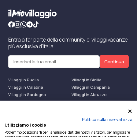
Entra a far parte della community di villaggi vacanze
più esclusiva d'Italia
Continua
Villaggi in Puglia
Villaggi in Sicilia
Villaggi in Calabria
Villaggi in Campania
Villaggi in Sardegna
Villaggi in Abruzzo
Villaggi Bluserena
Villaggi TH Resort
Villaggi Futura
IlMioVillaggio Club
Accedi alle Promo
Politica sulla riservatezza
Utilizziamo i cookie
Ilmiovillaggio è un marchio di Ekiwi S.r.l.
Potremmo posizionarli per l'analisi dei dati dei nostri visitatori, per migliorare il