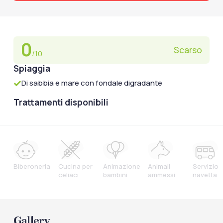
0
Scarso
/10
Spiaggia
Di sabbia e mare con fondale digradante
Trattamenti disponibili
Biberoneria
Cucina per
Animazione
Animali
Servizio
celiaci
bambini
ammessi
navetta
Gallery