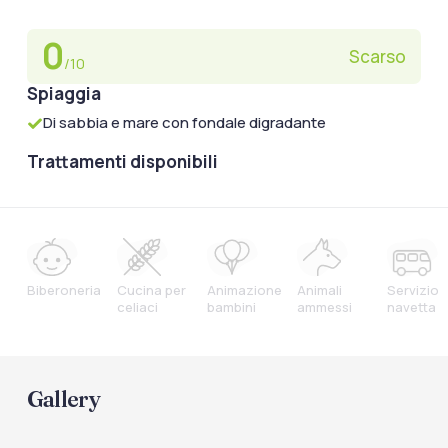
0
Scarso
/10
Spiaggia
Di sabbia e mare con fondale digradante
Trattamenti disponibili
Biberoneria
Cucina per
Animazione
Animali
Servizio
celiaci
bambini
ammessi
navetta
Gallery