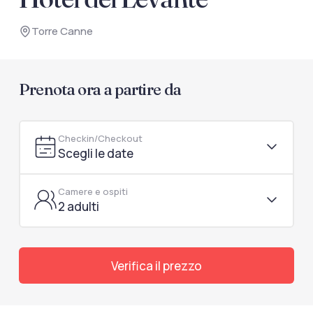
documenti di viaggio.
Torre Canne
Accedi / Registrati
Prenota ora a partire da
Checkin/Checkout
Scegli le date
Camere e ospiti
2 adulti
Verifica il prezzo