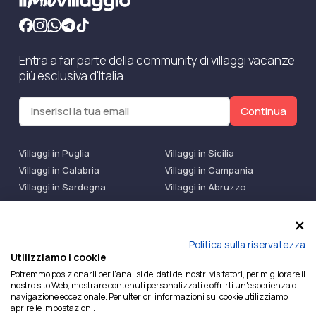
Entra a far parte della community di villaggi vacanze
più esclusiva d'Italia
Continua
Villaggi in Puglia
Villaggi in Sicilia
Villaggi in Calabria
Villaggi in Campania
Villaggi in Sardegna
Villaggi in Abruzzo
Villaggi Bluserena
Villaggi TH Resort
Villaggi Futura
IlMioVillaggio Club
Accedi alle Promo
Politica sulla riservatezza
Utilizziamo i cookie
Ilmiovillaggio è un marchio di Ekiwi S.r.l.
Potremmo posizionarli per l'analisi dei dati dei nostri visitatori, per migliorare il
nostro sito Web, mostrare contenuti personalizzati e offrirti un'esperienza di
Licenza Agenzia Viaggi e Turismo n° 2015/0133251 del
navigazione eccezionale. Per ulteriori informazioni sui cookie utilizziamo
26/02/2015 e coperta da RC per Agenzia di Viaggi n°
aprire le impostazioni.
OX00081147 REVO Specialty LiabilityXTravel Agencies.