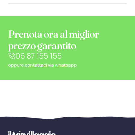
Prenota ora al miglior
prezzo garantito
06 87 155 155
oppure
contattaci via whatsapp