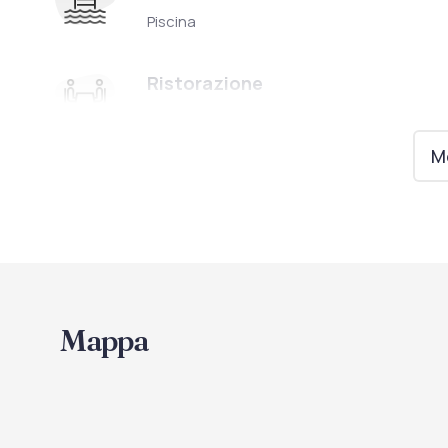
Piscina
Ristorazione
Biberoneria
Cucina per celiaci
Mo
Servizio a buffet
Mappa