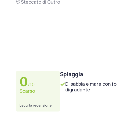
Steccato di Cutro
Spiaggia
0
Di sabbia e mare con f
/10
digradante
Scarso
Leggi la recensione