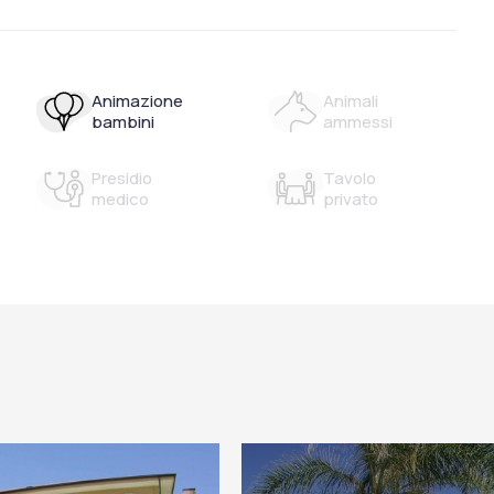
Animazione
Animali
bambini
ammessi
Presidio
Tavolo
medico
privato