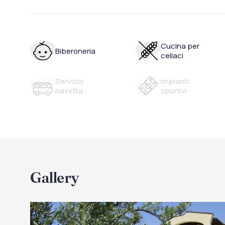
Cucina per
Biberoneria
celiaci
Servizio
Impianti
navetta
sportivi
Gallery