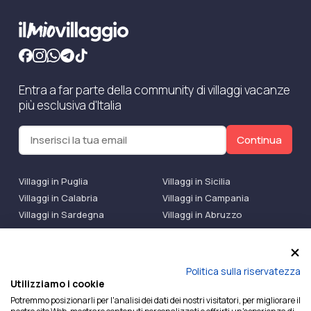
Entra a far parte della community di villaggi vacanze
più esclusiva d'Italia
Continua
Villaggi in Puglia
Villaggi in Sicilia
Villaggi in Calabria
Villaggi in Campania
Villaggi in Sardegna
Villaggi in Abruzzo
Villaggi Bluserena
Villaggi TH Resort
Villaggi Futura
IlMioVillaggio Club
Accedi alle Promo
Politica sulla riservatezza
Utilizziamo i cookie
Ilmiovillaggio è un marchio di Ekiwi S.r.l.
Potremmo posizionarli per l'analisi dei dati dei nostri visitatori, per migliorare il