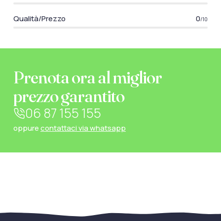
Qualità/Prezzo
0
/10
Prenota ora al miglior
prezzo garantito
06 87 155 155
oppure
contattaci via whatsapp