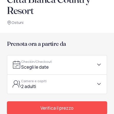
documenti di viaggio.
Resort
Accedi / Registrati
Ostuni
Prenota ora a partire da
Checkin/Checkout
Scegli le date
Camere e ospiti
2 adulti
Verifica il prezzo