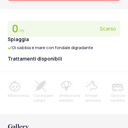
0
Scarso
/10
Spiaggia
Di sabbia e mare con fondale digradante
Trattamenti disponibili
Biberoneria
Cucina per
Animazione
Animali
Servizio
celiaci
bambini
ammessi
navetta
Gallery