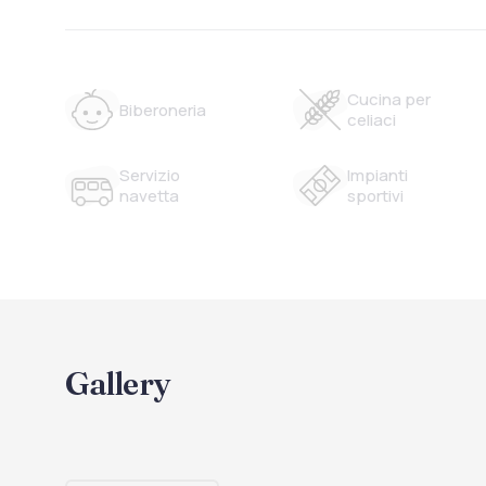
Cucina per
Biberoneria
celiaci
Servizio
Impianti
navetta
sportivi
Gallery