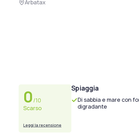
Arbatax
Spiaggia
0
Di sabbia e mare con f
/10
digradante
Scarso
Leggi la recensione