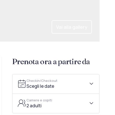
Vai alla gallery
Prenota ora a partire da
Checkin/Checkout
Scegli le date
Camere e ospiti
2 adulti