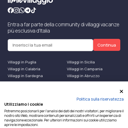
Entra a far parte della community di villaggi vacanze
più esclusiva d'Italia
Continua
Villaggi in Puglia
Villaggi in Sicilia
Villaggi in Calabria
Villaggi in Campania
Villaggi in Sardegna
Villaggi in Abruzzo
Villaggi Bluserena
Villaggi TH Resort
Villaggi Futura
IlMioVillaggio Club
Accedi alle Promo
Politica sulla riservatezza
Utilizziamo i cookie
Ilmiovillaggio è un marchio di Ekiwi S.r.l.
Potremmo posizionarli per l'analisi dei dati dei nostri visitatori, per migliorare il
nostro sito Web, mostrare contenuti personalizzati e offrirti un'esperienza di
Licenza Agenzia Viaggi e Turismo n° 2015/0133251 del
navigazione eccezionale. Per ulteriori informazioni sui cookie utilizziamo
26/02/2015 e coperta da RC per Agenzia di Viaggi n°
aprire le impostazioni.
OX00081147 REVO Specialty LiabilityXTravel Agencies.