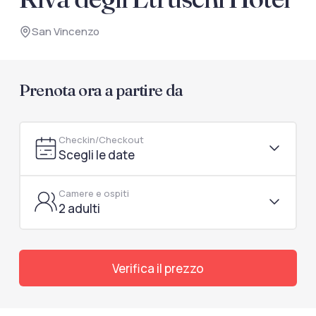
documenti di viaggio.
San Vincenzo
Accedi / Registrati
Prenota ora a partire da
Checkin/Checkout
Scegli le date
Camere e ospiti
2 adulti
Verifica il prezzo