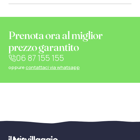
Prenota ora al miglior
prezzo garantito
06 87 155 155
oppure
contattaci via whatsapp