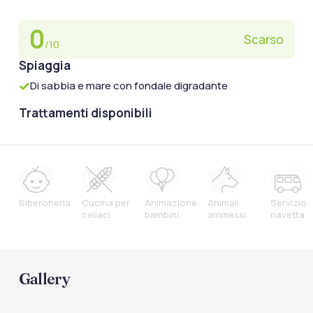
0
Scarso
/10
Spiaggia
Di sabbia e mare con fondale digradante
Trattamenti disponibili
Biberoneria
Cucina per
Animazione
Animali
Servizio
celiaci
bambini
ammessi
navetta
Gallery