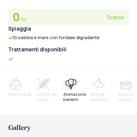
0
Scarso
/10
Spiaggia
Di sabbia e mare con fondale digradante
Trattamenti disponibili
Biberoneria
Cucina per
Animazione
Animali
Servizio
celiaci
bambini
ammessi
navetta
Gallery