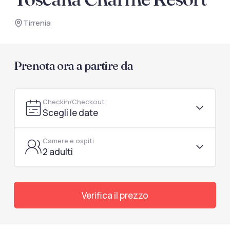
documenti di viaggio.
Tirrenia
Accedi / Registrati
Prenota ora a partire da
Checkin/Checkout
Scegli le date
Camere e ospiti
2 adulti
Verifica il prezzo