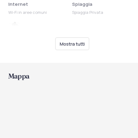
Internet
Spiaggia
Wi-Fi in aree comuni
Spiaggia Privata
Intrattenimento
Mostra tutti
Animazione per bambini
Mappa