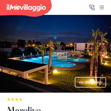
Home
Promo Speciali
Destinazioni
IMV Club
Vai alla gallery
La tua area riservata
Accedi alla tua area riservata per vedere i tuoi preventivi
Marelive
e le tue pratiche, gestire i pagamenti e scaricare i tuoi