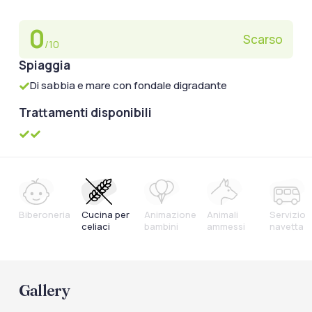
0
Scarso
/10
Spiaggia
Di sabbia e mare con fondale digradante
Trattamenti disponibili
Biberoneria
Cucina per
Animazione
Animali
Servizio
celiaci
bambini
ammessi
navetta
Gallery