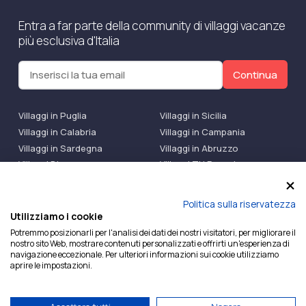
Entra a far parte della community di villaggi vacanze
più esclusiva d'Italia
Continua
Villaggi in Puglia
Villaggi in Sicilia
Villaggi in Calabria
Villaggi in Campania
Villaggi in Sardegna
Villaggi in Abruzzo
Villaggi Bluserena
Villaggi TH Resort
Villaggi Futura
IlMioVillaggio Club
Accedi alle Promo
Politica sulla riservatezza
Utilizziamo i cookie
Ilmiovillaggio è un marchio di Ekiwi S.r.l.
Potremmo posizionarli per l'analisi dei dati dei nostri visitatori, per migliorare il
nostro sito Web, mostrare contenuti personalizzati e offrirti un'esperienza di
Licenza Agenzia Viaggi e Turismo n° 2015/0133251 del
navigazione eccezionale. Per ulteriori informazioni sui cookie utilizziamo
26/02/2015 e coperta da RC per Agenzia di Viaggi n°
aprire le impostazioni.
OX00081147 REVO Specialty LiabilityXTravel Agencies.
P.Iva e C.F. 07780151218 — REA: NA – 909077