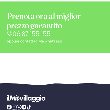
Prenota ora al miglior
prezzo garantito
06 87 155 155
oppure
contattaci via whatsapp