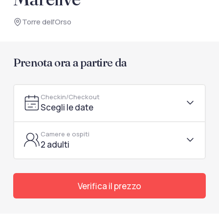
documenti di viaggio.
Torre dell'Orso
Accedi / Registrati
Prenota ora a partire da
Checkin/Checkout
Scegli le date
Camere e ospiti
2 adulti
Verifica il prezzo