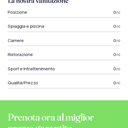
La nostra valutazione
Posizione
0
/10
Spiaggia e piscina
0
/10
Camere
0
/10
Ristorazione
0
/10
Sport e Intrattenimento
0
/10
Qualità/Prezzo
0
/10
Prenota ora al miglior
prezzo garantito