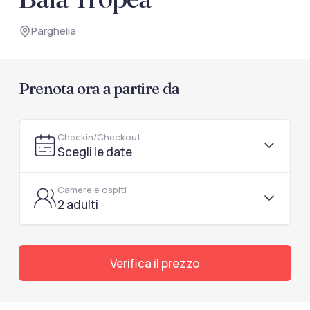
documenti di viaggio.
Parghelia
Accedi / Registrati
Prenota ora a partire da
Checkin/Checkout
Scegli le date
Camere e ospiti
2 adulti
Verifica il prezzo