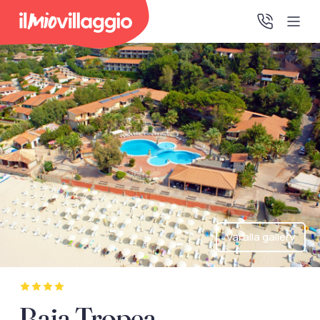
Home
Promo Speciali
Destinazioni
IMV Club
Vai alla gallery
La tua area riservata
Accedi alla tua area riservata per vedere i tuoi preventivi
Baia Tropea
e le tue pratiche, gestire i pagamenti e scaricare i tuoi