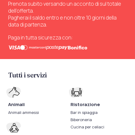
Prenota subito versando un acconto di sul totale
dell’offerta.
Pagherai il saldo entro e non oltre 10 giorni della
data di partenza.
Paga in tutta sicurezza con:
Tutti i servizi
Animali
Ristorazione
Animali ammessi
Bar in spiaggia
Biberoneria
Cucina per celiaci