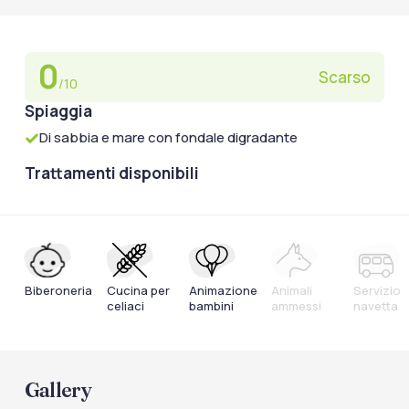
0
Scarso
/10
Spiaggia
Di sabbia e mare con fondale digradante
Trattamenti disponibili
Biberoneria
Cucina per
Animazione
Animali
Servizio
celiaci
bambini
ammessi
navetta
Gallery