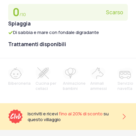
0
Scarso
/10
Spiaggia
Di sabbia e mare con fondale digradante
Trattamenti disponibili
Biberoneria
Cucina per
Animazione
Animali
Servizio
celiaci
bambini
ammessi
navetta
Iscriviti e ricevi
fino al 20% di sconto
su
questo villaggio