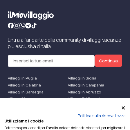
Entra a far parte della community di villaggi vacanze
più esclusiva d'Italia
Continua
Villaggi in Puglia
Villaggi in Sicilia
Villaggi in Calabria
Villaggi in Campania
Villaggi in Sardegna
Villaggi in Abruzzo
Villaggi Bluserena
Villaggi TH Resort
Villaggi Futura
IlMioVillaggio Club
Accedi alle Promo
Politica sulla riservatezza
Utilizziamo i cookie
Ilmiovillaggio è un marchio di Ekiwi S.r.l.
Potremmo posizionarli per l'analisi dei dati dei nostri visitatori, per migliorare il