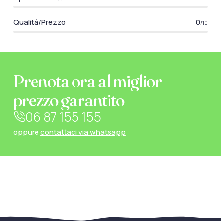
Qualità/Prezzo
0
/10
Prenota ora al miglior
prezzo garantito
06 87 155 155
oppure
contattaci via whatsapp