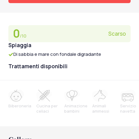
0
Scarso
/10
Spiaggia
Di sabbia e mare con fondale digradante
Trattamenti disponibili
Biberoneria
Cucina per
Animazione
Animali
Servizio
celiaci
bambini
ammessi
navetta