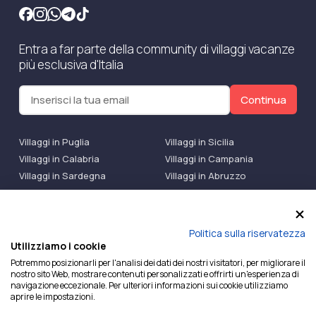
Entra a far parte della community di villaggi vacanze
più esclusiva d'Italia
Continua
Villaggi in Puglia
Villaggi in Sicilia
Villaggi in Calabria
Villaggi in Campania
Villaggi in Sardegna
Villaggi in Abruzzo
Villaggi Bluserena
Villaggi TH Resort
Villaggi Futura
IlMioVillaggio Club
Accedi alle Promo
Politica sulla riservatezza
Utilizziamo i cookie
Ilmiovillaggio è un marchio di Ekiwi S.r.l.
Potremmo posizionarli per l'analisi dei dati dei nostri visitatori, per migliorare il
nostro sito Web, mostrare contenuti personalizzati e offrirti un'esperienza di
Licenza Agenzia Viaggi e Turismo n° 2015/0133251 del
navigazione eccezionale. Per ulteriori informazioni sui cookie utilizziamo
26/02/2015 e coperta da RC per Agenzia di Viaggi n°
aprire le impostazioni.
OX00081147 REVO Specialty LiabilityXTravel Agencies.
P.Iva e C.F. 07780151218 — REA: NA – 909077