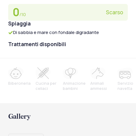
0
Scarso
/10
Spiaggia
Di sabbia e mare con fondale digradante
Trattamenti disponibili
Biberoneria
Cucina per
Animazione
Animali
Servizio
celiaci
bambini
ammessi
navetta
Gallery