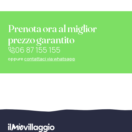
Prenota ora al miglior
prezzo garantito
06 87 155 155
oppure
contattaci via whatsapp