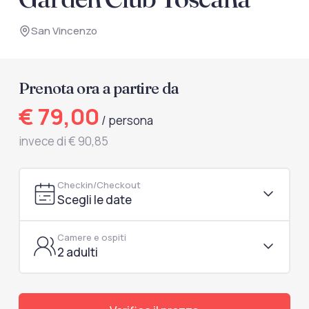
documenti di viaggio.
San Vincenzo
Accedi / Registrati
Prenota ora a partire da
€ 79,00
/ persona
invece di € 90,85
Checkin/Checkout
Scegli le date
Camere e ospiti
2 adulti