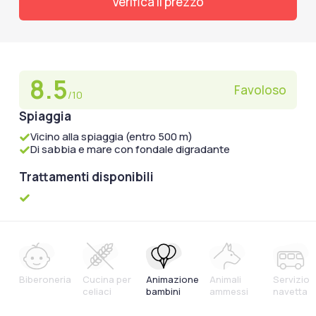
Verifica il prezzo
8.5
Favoloso
/10
Spiaggia
Vicino alla spiaggia (entro 500 m)
Di sabbia e mare con fondale digradante
Trattamenti disponibili
Biberoneria
Cucina per
Animazione
Animali
Servizio
celiaci
bambini
ammessi
navetta