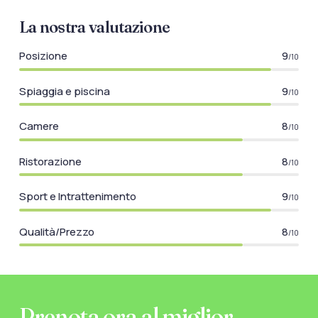
La nostra valutazione
Posizione
9
/10
Spiaggia e piscina
9
/10
Camere
8
/10
Ristorazione
8
/10
Sport e Intrattenimento
9
/10
Qualità/Prezzo
8
/10
Prenota ora al miglior