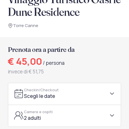
documenti di viaggio.
Dune Residence
Accedi / Registrati
Torre Canne
Prenota ora a partire da
€ 45,00
/ persona
invece di € 51,75
Checkin/Checkout
Scegli le date
Camere e ospiti
2 adulti