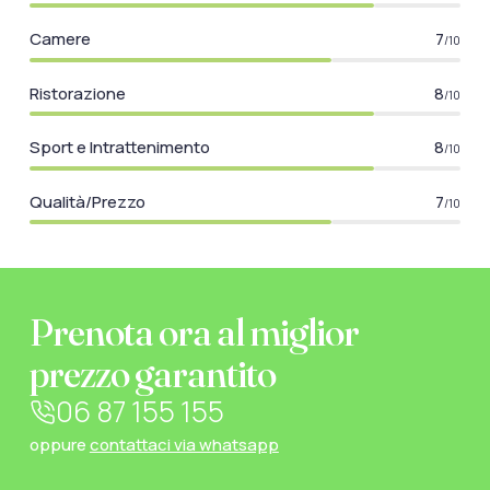
Camere
7
/10
Ristorazione
8
/10
Sport e Intrattenimento
8
/10
Qualità/Prezzo
7
/10
Prenota ora al miglior
prezzo garantito
06 87 155 155
oppure
contattaci via whatsapp