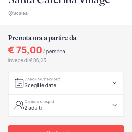
documenti di viaggio.
Scalea
Accedi / Registrati
Prenota ora a partire da
€ 75,00
/ persona
invece di € 86,25
Checkin/Checkout
Scegli le date
Camere e ospiti
2 adulti