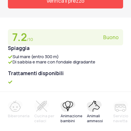
Verifica il prezzo
7.2
Buono
/10
Spiaggia
Sul mare (entro 300 m)
Di sabbia e mare con fondale digradante
Trattamenti disponibili
Biberoneria
Cucina per
Animazione
Animali
Servizio
celiaci
bambini
ammessi
navetta