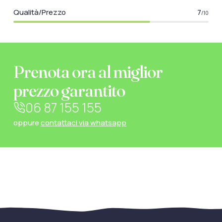
Qualità/Prezzo
7
/10
Prenota ora al miglior
prezzo garantito
06 87 155 155
oppure
contattaci via whatsapp