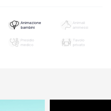
Animazione
Animali
bambini
ammessi
Presidio
Tavolo
medico
privato