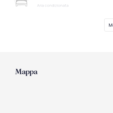
Aria condizionata
Internet
Mo
Wi-Fi in aree comuni
Mappa