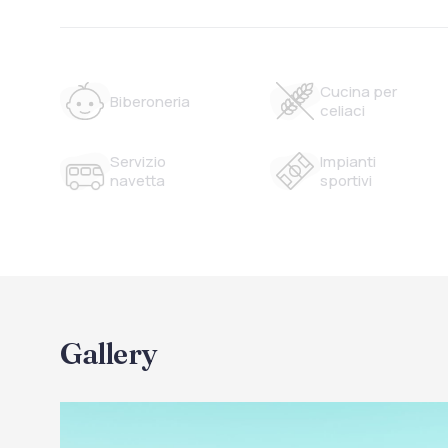
Cucina per
Biberoneria
celiaci
Servizio
Impianti
navetta
sportivi
Gallery