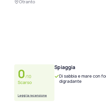
Otranto
Spiaggia
0
Di sabbia e mare con f
/10
digradante
Scarso
Leggi la recensione