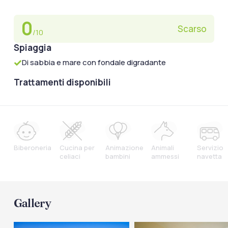
0
Scarso
/10
Spiaggia
Di sabbia e mare con fondale digradante
Trattamenti disponibili
Biberoneria
Cucina per
Animazione
Animali
Servizio
celiaci
bambini
ammessi
navetta
Gallery