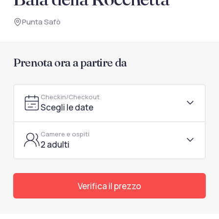
documenti di viaggio.
Punta Safò
Accedi / Registrati
Prenota ora a partire da
Checkin/Checkout
Scegli le date
Camere e ospiti
2 adulti
Verifica il prezzo