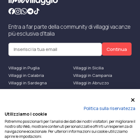
Entra a far parte della community di villaggi vacanze
più esclusiva d'Italia
Continua
Villaggi in Puglia
Villaggi in Sicilia
Villaggi in Calabria
Villaggi in Campania
Villaggi in Sardegna
Villaggi in Abruzzo
Villaggi Bluserena
Villaggi TH Resort
Villaggi Futura
IlMioVillaggio Club
Accedi alle Promo
Politica sulla riservatezza
Utilizziamo i cookie
Ilmiovillaggio è un marchio di Ekiwi S.r.l.
Potremmo posizionarli per l'analisi dei dati dei nostri visitatori, per migliorare il
nostro sito Web, mostrare contenuti personalizzati e offrirti un'esperienza di
Licenza Agenzia Viaggi e Turismo n° 2015/0133251 del
navigazione eccezionale. Per ulteriori informazioni sui cookie utilizziamo
26/02/2015 e coperta da RC per Agenzia di Viaggi n°
aprire le impostazioni.
OX00081147 REVO Specialty LiabilityXTravel Agencies.