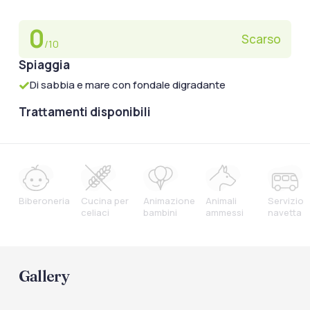
0
Scarso
/10
Spiaggia
Di sabbia e mare con fondale digradante
Trattamenti disponibili
Biberoneria
Cucina per
Animazione
Animali
Servizio
celiaci
bambini
ammessi
navetta
Gallery