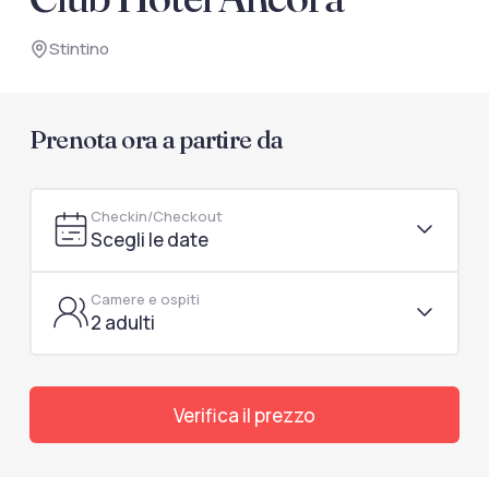
documenti di viaggio.
Stintino
Accedi / Registrati
Prenota ora a partire da
Checkin/Checkout
Scegli le date
Camere e ospiti
2 adulti
Verifica il prezzo