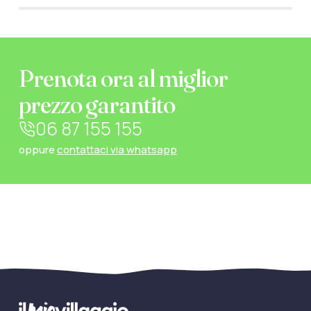
Prenota ora al miglior
prezzo garantito
06 87 155 155
oppure
contattaci via whatsapp