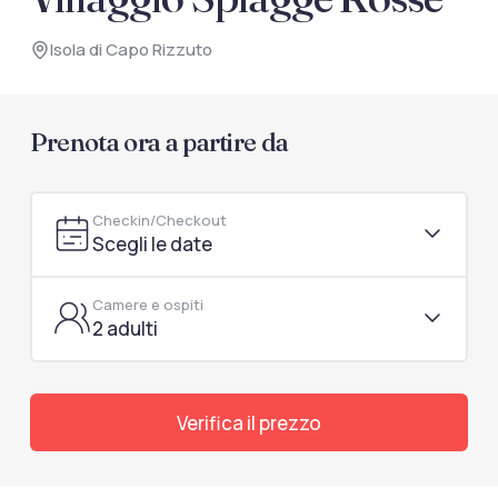
documenti di viaggio.
Isola di Capo Rizzuto
Accedi / Registrati
Prenota ora a partire da
Checkin/Checkout
Scegli le date
Camere e ospiti
2 adulti
Verifica il prezzo