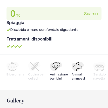
0
Scarso
/10
Spiaggia
Di sabbia e mare con fondale digradante
Trattamenti disponibili
Biberoneria
Cucina per
Animazione
Animali
Servizio
celiaci
bambini
ammessi
navetta
Gallery