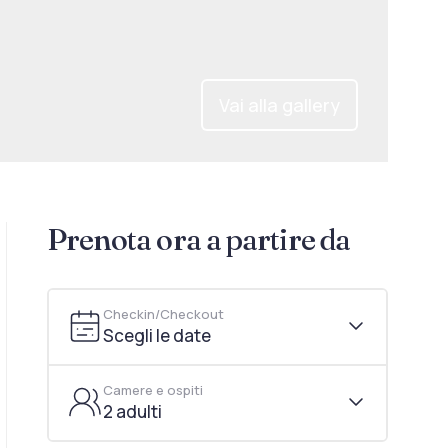
Vai alla gallery
Prenota ora a partire da
Checkin/Checkout
Scegli le date
Camere e ospiti
2 adulti