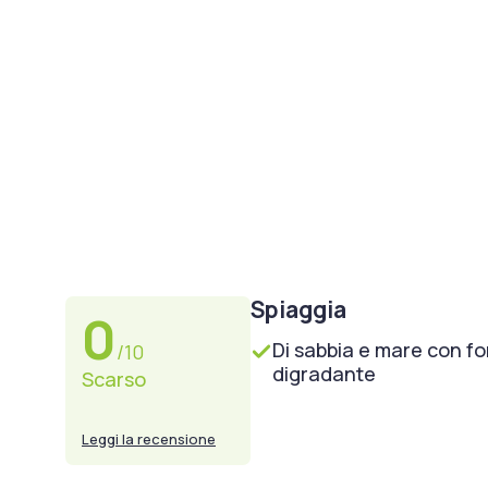
Spiaggia
0
Di sabbia e mare con f
/10
digradante
Scarso
Leggi la recensione