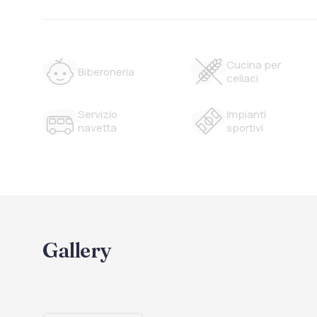
Cucina per
Biberoneria
celiaci
Servizio
Impianti
navetta
sportivi
Gallery