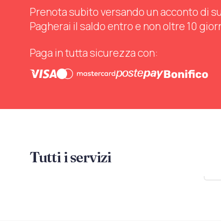
Prenota subito versando un acconto di sul 
Pagherai il saldo entro e non oltre 10 gior
Paga in tutta sicurezza con:
Tutti i servizi
Mo