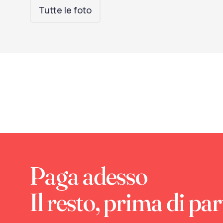
Tutte le foto
Paga adesso
Il resto, prima di par