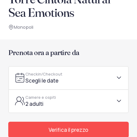
documenti di viaggio.
Sea Emotions
Accedi / Registrati
Monopoli
Prenota ora a partire da
Checkin/Checkout
Scegli le date
Camere e ospiti
2 adulti
Verifica il prezzo