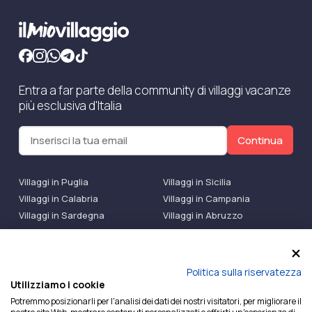
Entra a far parte della community di villaggi vacanze
più esclusiva d'Italia
Continua
Villaggi in Puglia
Villaggi in Sicilia
Villaggi in Calabria
Villaggi in Campania
Villaggi in Sardegna
Villaggi in Abruzzo
Villaggi Bluserena
Villaggi TH Resort
Villaggi Futura
IlMioVillaggio Club
Accedi alle Promo
Politica sulla riservatezza
Utilizziamo i cookie
Ilmiovillaggio è un marchio di Ekiwi S.r.l.
Potremmo posizionarli per l'analisi dei dati dei nostri visitatori, per migliorare il