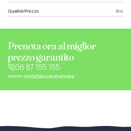
Qualità/Prezzo
0
/10
Prenota ora al miglior
prezzo garantito
06 87 155 155
oppure
contattaci via whatsapp