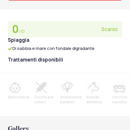
0
Scarso
/10
Spiaggia
Di sabbia e mare con fondale digradante
Trattamenti disponibili
Biberoneria
Cucina per
Animazione
Animali
Servizio
celiaci
bambini
ammessi
navetta
Gallery