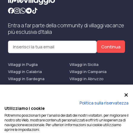
Entra a far parte della community di villaggi vacanze
più esclusiva d'Italia
Continua
Villaggi in Puglia
Villaggi in Sicilia
Villaggi in Calabria
Villaggi in Campania
Villaggi in Sardegna
Villaggi in Abruzzo
Villaggi Bluserena
Villaggi TH Resort
Villaggi Futura
IlMioVillaggio Club
Accedi alle Promo
Politica sulla riservatezza
Utilizziamo i cookie
Ilmiovillaggio è un marchio di Ekiwi S.r.l.
Potremmo posizionarli per l'analisi dei dati dei nostri visitatori, per migliorare il
nostro sito Web, mostrare contenuti personalizzati e offrirti un'esperienza di
Licenza Agenzia Viaggi e Turismo n° 2015/0133251 del
navigazione eccezionale. Per ulteriori informazioni sui cookie utilizziamo
26/02/2015 e coperta da RC per Agenzia di Viaggi n°
aprire le impostazioni.
OX00081147 REVO Specialty LiabilityXTravel Agencies.