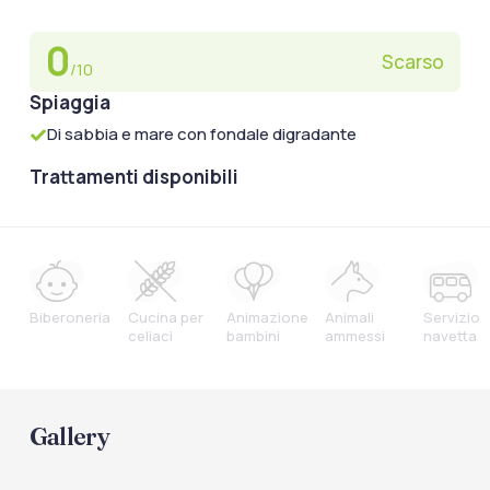
0
Scarso
/10
Spiaggia
Di sabbia e mare con fondale digradante
Trattamenti disponibili
Biberoneria
Cucina per
Animazione
Animali
Servizio
celiaci
bambini
ammessi
navetta
Gallery