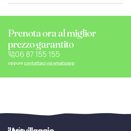
Prenota ora al miglior
prezzo garantito
06 87 155 155
oppure
contattaci via whatsapp