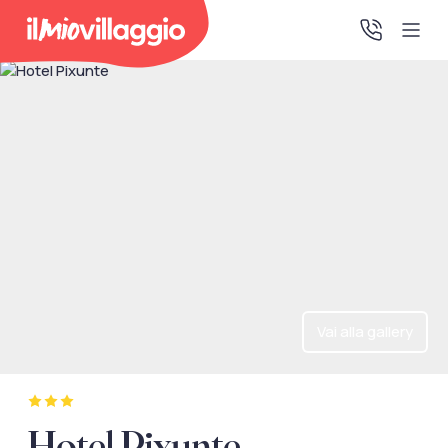
Home
Promo Speciali
Destinazioni
IMV Club
Vai alla gallery
La tua area riservata
Accedi alla tua area riservata per vedere i tuoi preventivi
Hotel Pixunte
e le tue pratiche, gestire i pagamenti e scaricare i tuoi