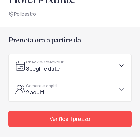
documenti di viaggio.
Policastro
Accedi / Registrati
Prenota ora a partire da
Checkin/Checkout
Scegli le date
Camere e ospiti
2 adulti
Verifica il prezzo