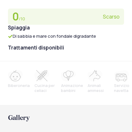
0
Scarso
/10
Spiaggia
Di sabbia e mare con fondale digradante
Trattamenti disponibili
Biberoneria
Cucina per
Animazione
Animali
Servizio
celiaci
bambini
ammessi
navetta
Gallery