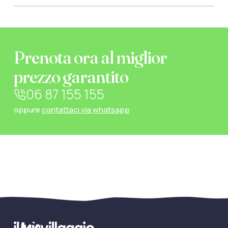
Prenota ora al miglior
prezzo garantito
06 87 155 155
oppure
contattaci via whatsapp