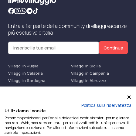
Entra a far parte della community di villaggi vacanze
più esclusiva d'Italia
Continua
Villaggi in Puglia
Villaggi in Sicilia
Villaggi in Calabria
Villaggi in Campania
Villaggi in Sardegna
Villaggi in Abruzzo
Villaggi Bluserena
Villaggi TH Resort
Villaggi Futura
IlMioVillaggio Club
Accedi alle Promo
Politica sulla riservatezza
Utilizziamo i cookie
Ilmiovillaggio è un marchio di Ekiwi S.r.l.
Potremmo posizionarli per l'analisi dei dati dei nostri visitatori, per migliorare il
nostro sito Web, mostrare contenuti personalizzati e offrirti un'esperienza di
Licenza Agenzia Viaggi e Turismo n° 2015/0133251 del
navigazione eccezionale. Per ulteriori informazioni sui cookie utilizziamo
26/02/2015 e coperta da RC per Agenzia di Viaggi n°
aprire le impostazioni.
OX00081147 REVO Specialty LiabilityXTravel Agencies.