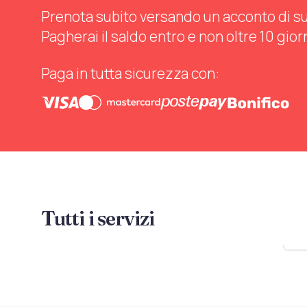
Prenota subito versando un acconto di sul 
Pagherai il saldo entro e non oltre 10 gior
Paga in tutta sicurezza con:
Tutti i servizi
Mo