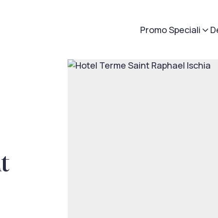
Promo Speciali
D
t