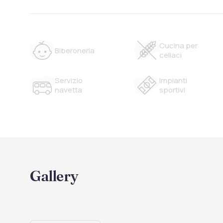
Cucina per
Biberoneria
celiaci
Servizio
Impianti
navetta
sportivi
Gallery