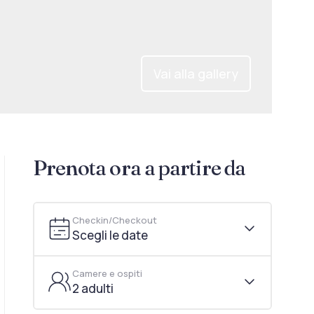
Vai alla gallery
Prenota ora a partire da
Checkin/Checkout
Scegli le date
Camere e ospiti
2 adulti