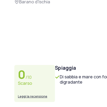
Barano d'Ischia
Spiaggia
0
Di sabbia e mare con f
/10
digradante
Scarso
Leggi la recensione