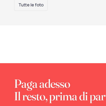
Tutte le foto
Paga adesso
Il resto, prima di par