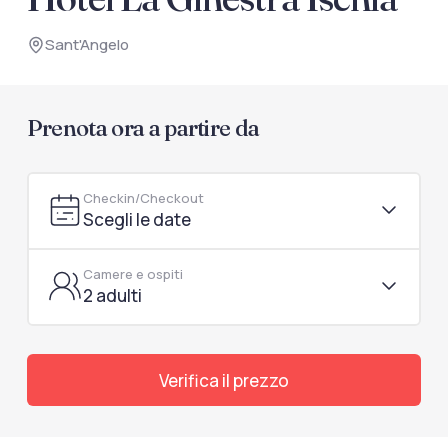
documenti di viaggio.
Sant'Angelo
Accedi / Registrati
Prenota ora a partire da
Checkin/Checkout
Scegli le date
Camere e ospiti
2 adulti
Verifica il prezzo