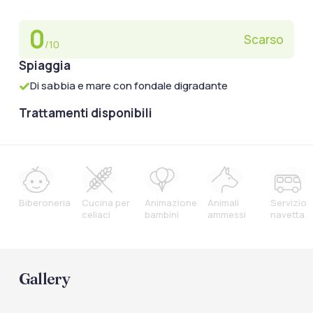
0
Scarso
/10
Spiaggia
Di sabbia e mare con fondale digradante
Trattamenti disponibili
Biberoneria
Cucina per
Animazione
Animali
Servizio
celiaci
bambini
ammessi
navetta
Gallery