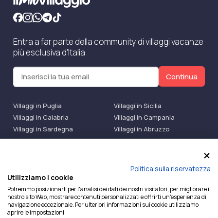
Entra a far parte della community di villaggi vacanze
più esclusiva d'Italia
Continua
Villaggi in Puglia
Villaggi in Sicilia
Villaggi in Calabria
Villaggi in Campania
Villaggi in Sardegna
Villaggi in Abruzzo
Villaggi Bluserena
Villaggi TH Resort
Villaggi Futura
IlMioVillaggio Club
Accedi alle Promo
Politica sulla riservatezza
Utilizziamo i cookie
Ilmiovillaggio è un marchio di Ekiwi S.r.l.
Potremmo posizionarli per l'analisi dei dati dei nostri visitatori, per migliorare il
nostro sito Web, mostrare contenuti personalizzati e offrirti un'esperienza di
Licenza Agenzia Viaggi e Turismo n° 2015/0133251 del
navigazione eccezionale. Per ulteriori informazioni sui cookie utilizziamo
26/02/2015 e coperta da RC per Agenzia di Viaggi n°
aprire le impostazioni.
OX00081147 REVO Specialty LiabilityXTravel Agencies.