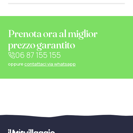
Prenota ora al miglior
prezzo garantito
06 87 155 155
oppure
contattaci via whatsapp