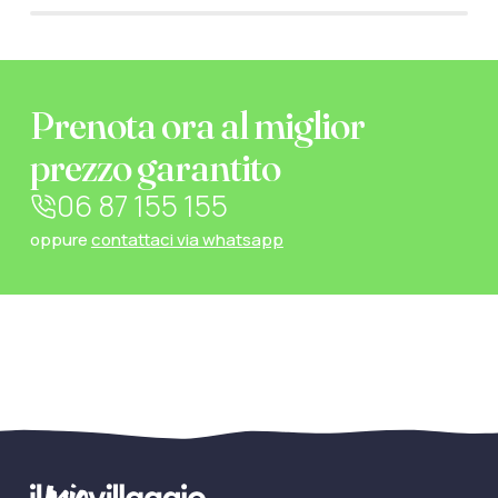
Prenota ora al miglior
prezzo garantito
06 87 155 155
oppure
contattaci via whatsapp