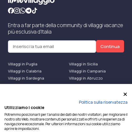
Entra a far parte della community di villaggi vacanze
più esclusiva d'Italia
Continua
Villaggi in Puglia
Villaggi in Sicilia
Villaggi in Calabria
Villaggi in Campania
Villaggi in Sardegna
Villaggi in Abruzzo
Villaggi Bluserena
Villaggi TH Resort
Villaggi Futura
IlMioVillaggio Club
Accedi alle Promo
Politica sulla riservatezza
Utilizziamo i cookie
Ilmiovillaggio è un marchio di Ekiwi S.r.l.
Potremmo posizionarli per l'analisi dei dati dei nostri visitatori, per migliorare il
nostro sito Web, mostrare contenuti personalizzati e offrirti un'esperienza di
Licenza Agenzia Viaggi e Turismo n° 2015/0133251 del
navigazione eccezionale. Per ulteriori informazioni sui cookie utilizziamo
26/02/2015 e coperta da RC per Agenzia di Viaggi n°
aprire le impostazioni.
OX00081147 REVO Specialty LiabilityXTravel Agencies.