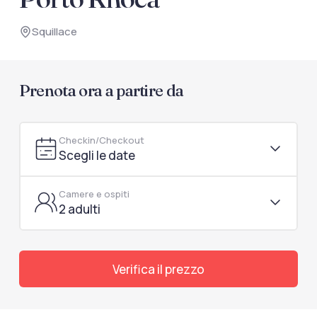
documenti di viaggio.
Squillace
Accedi / Registrati
Prenota ora a partire da
Checkin/Checkout
Scegli le date
Camere e ospiti
2 adulti
Verifica il prezzo