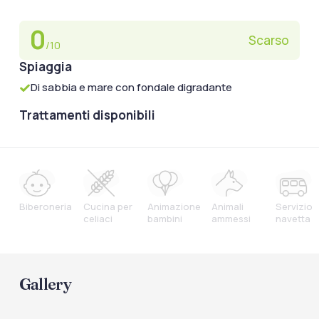
0
Scarso
/10
Spiaggia
Di sabbia e mare con fondale digradante
Trattamenti disponibili
Biberoneria
Cucina per
Animazione
Animali
Servizio
celiaci
bambini
ammessi
navetta
Gallery