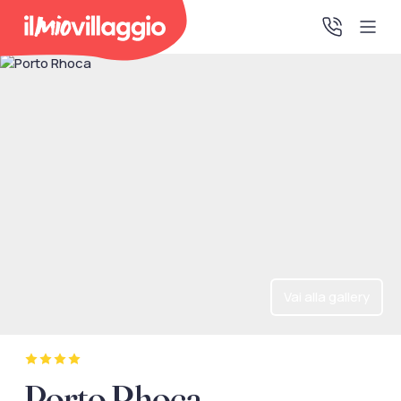
Home
Promo Speciali
Destinazioni
IMV Club
Vai alla gallery
La tua area riservata
Accedi alla tua area riservata per vedere i tuoi preventivi
Porto Rhoca
e le tue pratiche, gestire i pagamenti e scaricare i tuoi