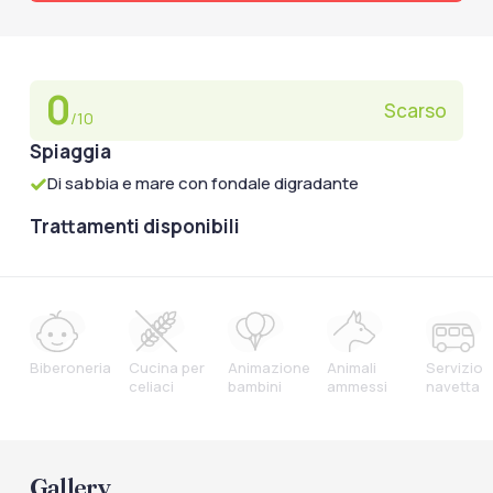
0
Scarso
/10
Spiaggia
Di sabbia e mare con fondale digradante
Trattamenti disponibili
Biberoneria
Cucina per
Animazione
Animali
Servizio
celiaci
bambini
ammessi
navetta
Gallery