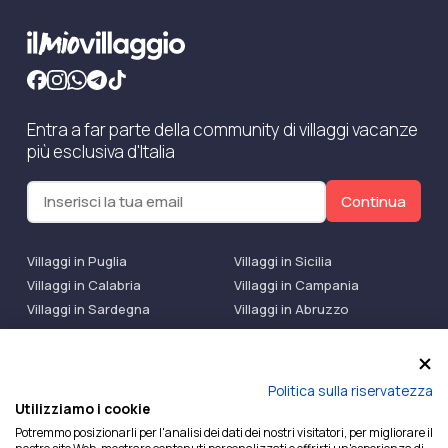
Entra a far parte della community di villaggi vacanze
più esclusiva d'Italia
Continua
Villaggi in Puglia
Villaggi in Sicilia
Villaggi in Calabria
Villaggi in Campania
Villaggi in Sardegna
Villaggi in Abruzzo
Villaggi Bluserena
Villaggi TH Resort
Villaggi Futura
IlMioVillaggio Club
Accedi alle Promo
Politica sulla riservatezza
Utilizziamo i cookie
Ilmiovillaggio è un marchio di Ekiwi S.r.l.
Potremmo posizionarli per l'analisi dei dati dei nostri visitatori, per migliorare il