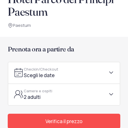
documenti di viaggio.
Paestum
Accedi / Registrati
Paestum
Prenota ora a partire da
Checkin/Checkout
Scegli le date
Camere e ospiti
2 adulti
Verifica il prezzo