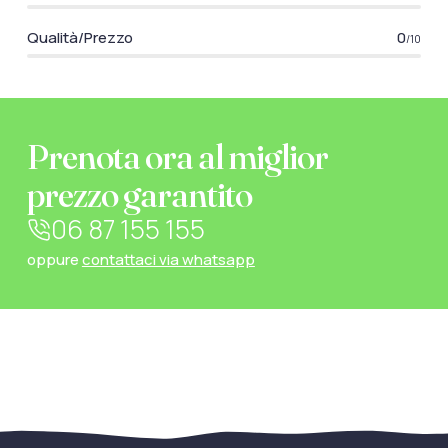
Qualità/Prezzo
0
/10
Prenota ora al miglior
prezzo garantito
06 87 155 155
oppure
contattaci via whatsapp