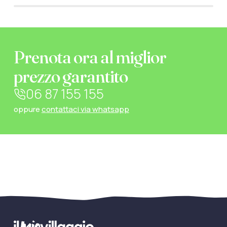
Prenota ora al miglior
prezzo garantito
06 87 155 155
oppure
contattaci via whatsapp