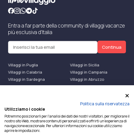
Entra a far parte della community di villaggi vacanze
più esclusiva d'Italia
Continua
Villaggi in Puglia
Villaggi in Sicilia
Villaggi in Calabria
Villaggi in Campania
Villaggi in Sardegna
Villaggi in Abruzzo
Villaggi Bluserena
Villaggi TH Resort
Villaggi Futura
IlMioVillaggio Club
Accedi alle Promo
Politica sulla riservatezza
Utilizziamo i cookie
Ilmiovillaggio è un marchio di Ekiwi S.r.l.
Potremmo posizionarli per l'analisi dei dati dei nostri visitatori, per migliorare il
nostro sito Web, mostrare contenuti personalizzati e offrirti un'esperienza di
Licenza Agenzia Viaggi e Turismo n° 2015/0133251 del
navigazione eccezionale. Per ulteriori informazioni sui cookie utilizziamo
26/02/2015 e coperta da RC per Agenzia di Viaggi n°
aprire le impostazioni.
OX00081147 REVO Specialty LiabilityXTravel Agencies.