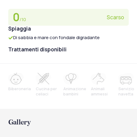
0
Scarso
/10
Spiaggia
Di sabbia e mare con fondale digradante
Trattamenti disponibili
Biberoneria
Cucina per
Animazione
Animali
Servizio
celiaci
bambini
ammessi
navetta
Gallery