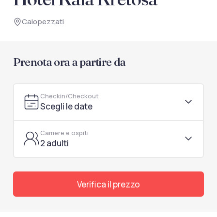
documenti di viaggio.
Calopezzati
Accedi / Registrati
Prenota ora a partire da
Checkin/Checkout
Scegli le date
Camere e ospiti
2 adulti
Verifica il prezzo