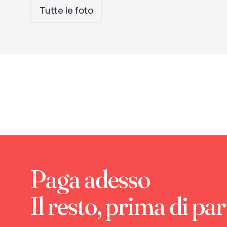
Tutte le foto
Paga adesso
Il resto, prima di par