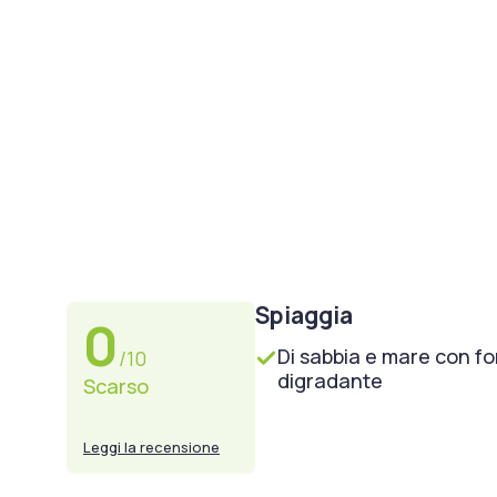
Spiaggia
0
Di sabbia e mare con f
/10
digradante
Scarso
Leggi la recensione