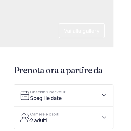
Vai alla gallery
Prenota ora a partire da
Checkin/Checkout
Scegli le date
Camere e ospiti
2 adulti