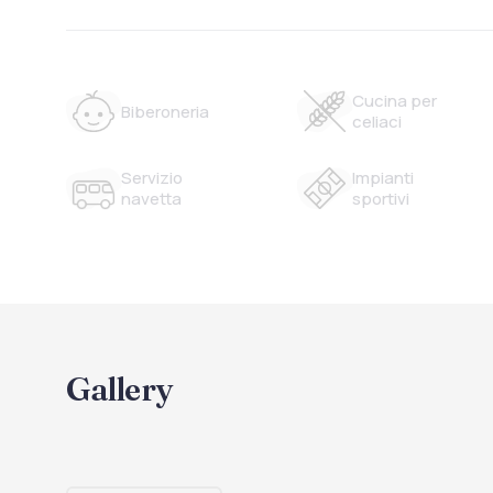
Cucina per
Biberoneria
celiaci
Servizio
Impianti
navetta
sportivi
Gallery