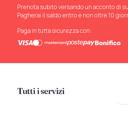
Prenota subito versando un acconto di sul 
Pagherai il saldo entro e non oltre 10 gior
Paga in tutta sicurezza con:
Tutti i servizi
Mo