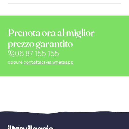
Prenota ora al miglior
prezzo garantito
06 87 155 155
oppure
contattaci via whatsapp