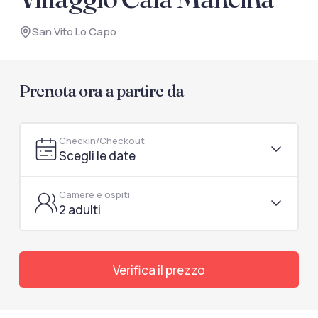
documenti di viaggio.
San Vito Lo Capo
Accedi / Registrati
Prenota ora a partire da
Checkin/Checkout
Scegli le date
Camere e ospiti
2 adulti
Verifica il prezzo