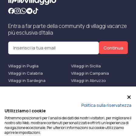
Entra a far parte della community di villaggi vacanze
più esclusiva d'Italia
Continua
Villaggi in Puglia
Villaggi in Sicilia
Villaggi in Calabria
Villaggi in Campania
Villaggi in Sardegna
Villaggi in Abruzzo
Villaggi Bluserena
Villaggi TH Resort
Villaggi Futura
IlMioVillaggio Club
Accedi alle Promo
Politica sulla riservatezza
Utilizziamo i cookie
Ilmiovillaggio è un marchio di Ekiwi S.r.l.
Potremmo posizionarli per l'analisi dei dati dei nostri visitatori, per migliorare il
nostro sito Web, mostrare contenuti personalizzati e offrirti un'esperienza di
Licenza Agenzia Viaggi e Turismo n° 2015/0133251 del
navigazione eccezionale. Per ulteriori informazioni sui cookie utilizziamo
26/02/2015 e coperta da RC per Agenzia di Viaggi n°
aprire le impostazioni.
OX00081147 REVO Specialty LiabilityXTravel Agencies.