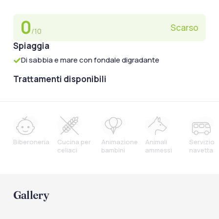
0
Scarso
/10
Spiaggia
Di sabbia e mare con fondale digradante
Trattamenti disponibili
Biberoneria
Cucina per
Animazione
Animali
Servizio
celiaci
bambini
ammessi
navetta
Gallery