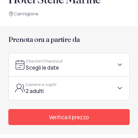
documenti di viaggio.
Cannigione
Accedi / Registrati
Prenota ora a partire da
Checkin/Checkout
Scegli le date
Camere e ospiti
2 adulti
Verifica il prezzo