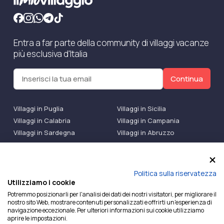
Entra a far parte della community di villaggi vacanze
più esclusiva d'Italia
Continua
Villaggi in Puglia
Villaggi in Sicilia
Villaggi in Calabria
Villaggi in Campania
Villaggi in Sardegna
Villaggi in Abruzzo
Villaggi Bluserena
Villaggi TH Resort
Villaggi Futura
IlMioVillaggio Club
Accedi alle Promo
Politica sulla riservatezza
Utilizziamo i cookie
Ilmiovillaggio è un marchio di Ekiwi S.r.l.
Potremmo posizionarli per l'analisi dei dati dei nostri visitatori, per migliorare il
nostro sito Web, mostrare contenuti personalizzati e offrirti un'esperienza di
Licenza Agenzia Viaggi e Turismo n° 2015/0133251 del
navigazione eccezionale. Per ulteriori informazioni sui cookie utilizziamo
26/02/2015 e coperta da RC per Agenzia di Viaggi n°
aprire le impostazioni.
OX00081147 REVO Specialty LiabilityXTravel Agencies.