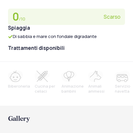
0
Scarso
/10
Spiaggia
Di sabbia e mare con fondale digradante
Trattamenti disponibili
Biberoneria
Cucina per
Animazione
Animali
Servizio
celiaci
bambini
ammessi
navetta
Gallery