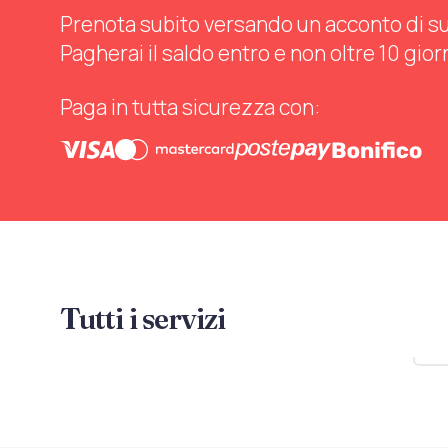
Prenota subito versando un acconto di sul 
Pagherai il saldo entro e non oltre 10 gior
Paga in tutta sicurezza con:
Tutti i servizi
Mo