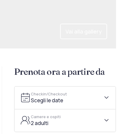
Vai alla gallery
Prenota ora a partire da
Checkin/Checkout
Scegli le date
Camere e ospiti
2 adulti