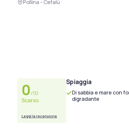
Pollina - Cefalù
Spiaggia
0
Di sabbia e mare con f
/10
digradante
Scarso
Leggi la recensione