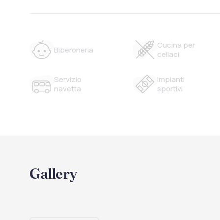
Cucina per
Biberoneria
celiaci
Servizio
Impianti
navetta
sportivi
Gallery