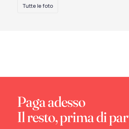
Tutte le foto
Paga adesso
Il resto, prima di par