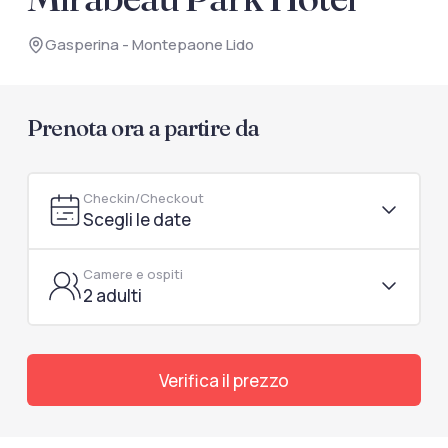
documenti di viaggio.
Gasperina - Montepaone Lido
Accedi / Registrati
Prenota ora a partire da
Checkin/Checkout
Scegli le date
Camere e ospiti
2 adulti
Verifica il prezzo