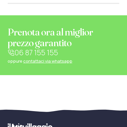
Prenota ora al miglior
prezzo garantito
06 87 155 155
oppure
contattaci via whatsapp