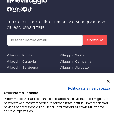
Entra a far parte della community di villaggi vacanze
più esclusiva d'Italia
Continua
Villaggi in Puglia
Villaggi in Sicilia
Villaggi in Calabria
Villaggi in Campania
Villaggi in Sardegna
Villaggi in Abruzzo
Villaggi Bluserena
Villaggi TH Resort
Villaggi Futura
IlMioVillaggio Club
Accedi alle Promo
Politica sulla riservatezza
Utilizziamo i cookie
Ilmiovillaggio è un marchio di Ekiwi S.r.l.
Potremmo posizionarli per l'analisi dei dati dei nostri visitatori, per migliorare il
nostro sito Web, mostrare contenuti personalizzati e offrirti un'esperienza di
Licenza Agenzia Viaggi e Turismo n° 2015/0133251 del
navigazione eccezionale. Per ulteriori informazioni sui cookie utilizziamo
26/02/2015 e coperta da RC per Agenzia di Viaggi n°
aprire le impostazioni.
OX00081147 REVO Specialty LiabilityXTravel Agencies.