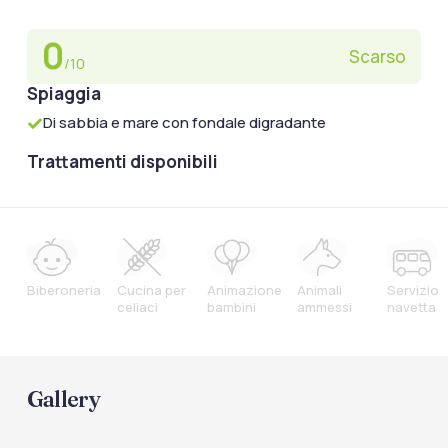
0
Scarso
/10
Spiaggia
Di sabbia e mare con fondale digradante
Trattamenti disponibili
Biberoneria
Cucina per
Animazione
Animali
Servizio
celiaci
bambini
ammessi
navetta
Gallery