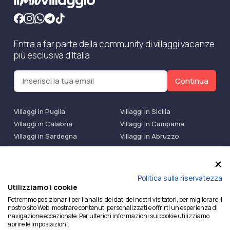
Entra a far parte della community di villaggi vacanze
più esclusiva d'Italia
Continua
Villaggi in Puglia
Villaggi in Sicilia
Villaggi in Calabria
Villaggi in Campania
Villaggi in Sardegna
Villaggi in Abruzzo
Villaggi Bluserena
Villaggi TH Resort
Villaggi Futura
IlMioVillaggio Club
Accedi alle Promo
Politica sulla riservatezza
Utilizziamo i cookie
Ilmiovillaggio è un marchio di Ekiwi S.r.l.
Potremmo posizionarli per l'analisi dei dati dei nostri visitatori, per migliorare il
nostro sito Web, mostrare contenuti personalizzati e offrirti un'esperienza di
Licenza Agenzia Viaggi e Turismo n° 2015/0133251 del
navigazione eccezionale. Per ulteriori informazioni sui cookie utilizziamo
26/02/2015 e coperta da RC per Agenzia di Viaggi n°
aprire le impostazioni.
OX00081147 REVO Specialty LiabilityXTravel Agencies.