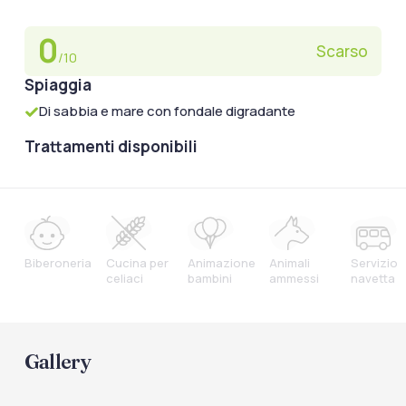
0
Scarso
/10
Spiaggia
Di sabbia e mare con fondale digradante
Trattamenti disponibili
Biberoneria
Cucina per
Animazione
Animali
Servizio
celiaci
bambini
ammessi
navetta
Gallery