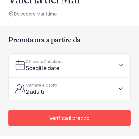
documenti di viaggio.
Belvedere Marittimo
Accedi / Registrati
Prenota ora a partire da
Checkin/Checkout
Scegli le date
Camere e ospiti
2 adulti
Verifica il prezzo