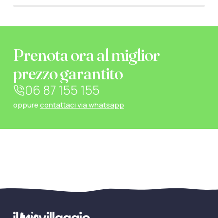
Prenota ora al miglior
prezzo garantito
06 87 155 155
oppure
contattaci via whatsapp