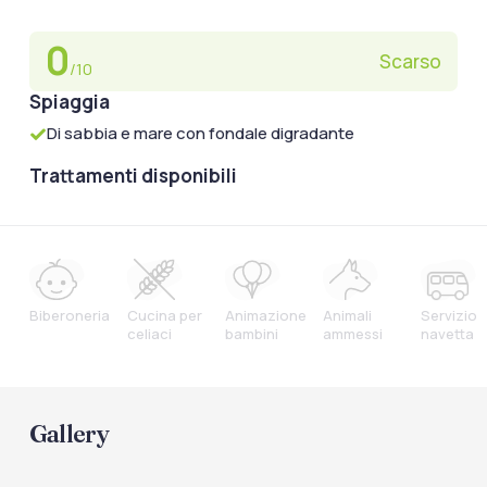
0
Scarso
/10
Spiaggia
Di sabbia e mare con fondale digradante
Trattamenti disponibili
Biberoneria
Cucina per
Animazione
Animali
Servizio
celiaci
bambini
ammessi
navetta
Gallery