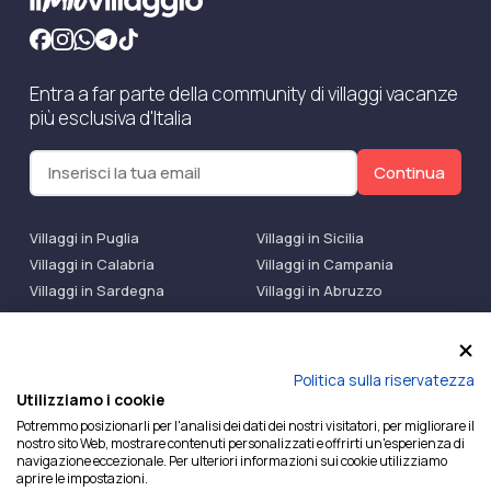
Entra a far parte della community di villaggi vacanze
più esclusiva d'Italia
Continua
Villaggi in Puglia
Villaggi in Sicilia
Villaggi in Calabria
Villaggi in Campania
Villaggi in Sardegna
Villaggi in Abruzzo
Villaggi Bluserena
Villaggi TH Resort
Villaggi Futura
IlMioVillaggio Club
Accedi alle Promo
Politica sulla riservatezza
Utilizziamo i cookie
Ilmiovillaggio è un marchio di Ekiwi S.r.l.
Potremmo posizionarli per l'analisi dei dati dei nostri visitatori, per migliorare il
nostro sito Web, mostrare contenuti personalizzati e offrirti un'esperienza di
Licenza Agenzia Viaggi e Turismo n° 2015/0133251 del
navigazione eccezionale. Per ulteriori informazioni sui cookie utilizziamo
26/02/2015 e coperta da RC per Agenzia di Viaggi n°
aprire le impostazioni.
OX00081147 REVO Specialty LiabilityXTravel Agencies.