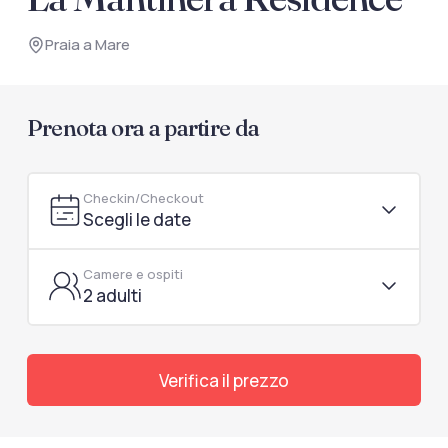
documenti di viaggio.
Praia a Mare
Accedi / Registrati
Prenota ora a partire da
Checkin/Checkout
Scegli le date
Camere e ospiti
2 adulti
Verifica il prezzo