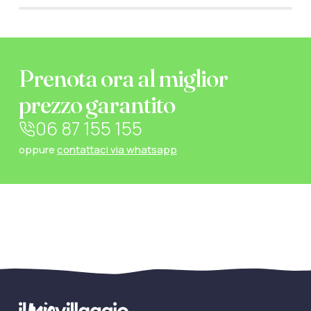
Prenota ora al miglior
prezzo garantito
06 87 155 155
oppure
contattaci via whatsapp