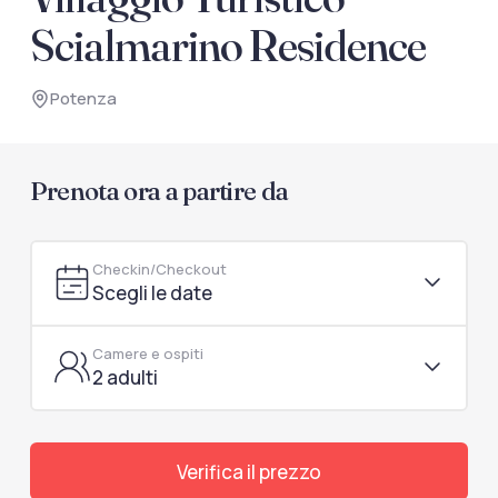
documenti di viaggio.
Scialmarino Residence
Accedi / Registrati
Potenza
Prenota ora a partire da
Checkin/Checkout
Scegli le date
Camere e ospiti
2 adulti
Verifica il prezzo