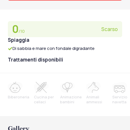
0
Scarso
/10
Spiaggia
Di sabbia e mare con fondale digradante
Trattamenti disponibili
Biberoneria
Cucina per
Animazione
Animali
Servizio
celiaci
bambini
ammessi
navetta
Gallery