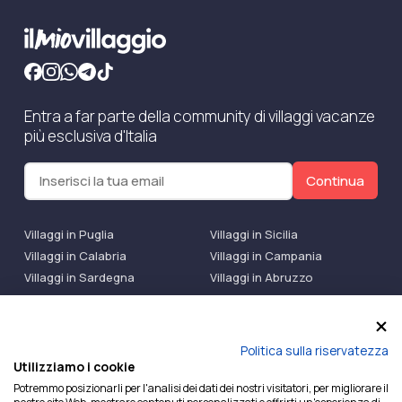
Entra a far parte della community di villaggi vacanze
più esclusiva d'Italia
Continua
Villaggi in Puglia
Villaggi in Sicilia
Villaggi in Calabria
Villaggi in Campania
Villaggi in Sardegna
Villaggi in Abruzzo
Villaggi Bluserena
Villaggi TH Resort
Villaggi Futura
IlMioVillaggio Club
Accedi alle Promo
Politica sulla riservatezza
Utilizziamo i cookie
Ilmiovillaggio è un marchio di Ekiwi S.r.l.
Potremmo posizionarli per l'analisi dei dati dei nostri visitatori, per migliorare il