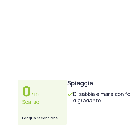
Spiaggia
0
Di sabbia e mare con f
/10
digradante
Scarso
Leggi la recensione