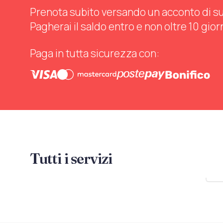
Prenota subito versando un acconto di sul 
Pagherai il saldo entro e non oltre 10 gior
Paga in tutta sicurezza con:
Tutti i servizi
Mo