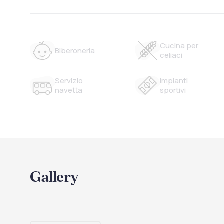
Cucina per
Biberoneria
celiaci
Servizio
Impianti
navetta
sportivi
Gallery