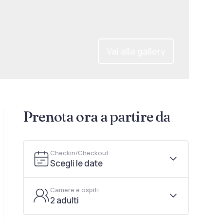
Vai alla gallery
Prenota ora a partire da
Checkin/Checkout
Scegli le date
Camere e ospiti
2 adulti