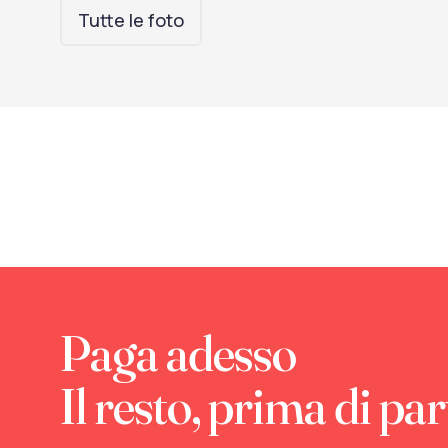
Tutte le foto
Paga adesso
Il resto, prima di par