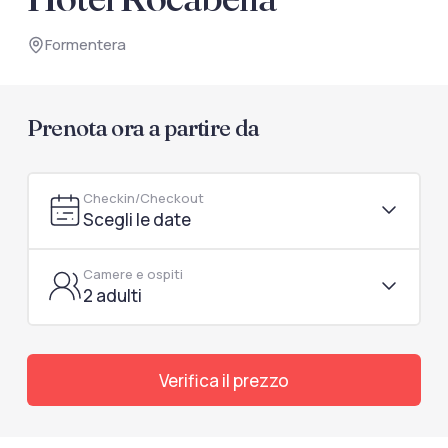
documenti di viaggio.
Formentera
Accedi / Registrati
Prenota ora a partire da
Checkin/Checkout
Scegli le date
Camere e ospiti
2 adulti
Verifica il prezzo