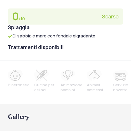
0
Scarso
/10
Spiaggia
Di sabbia e mare con fondale digradante
Trattamenti disponibili
Biberoneria
Cucina per
Animazione
Animali
Servizio
celiaci
bambini
ammessi
navetta
Gallery