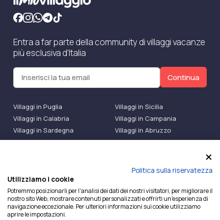
Entra a far parte della community di villaggi vacanze
più esclusiva d'Italia
Continua
Villaggi in Puglia
Villaggi in Sicilia
Villaggi in Calabria
Villaggi in Campania
Villaggi in Sardegna
Villaggi in Abruzzo
Villaggi Bluserena
Villaggi TH Resort
Villaggi Futura
IlMioVillaggio Club
Accedi alle Promo
Politica sulla riservatezza
Utilizziamo i cookie
Ilmiovillaggio è un marchio di Ekiwi S.r.l.
Potremmo posizionarli per l'analisi dei dati dei nostri visitatori, per migliorare il
nostro sito Web, mostrare contenuti personalizzati e offrirti un'esperienza di
Licenza Agenzia Viaggi e Turismo n° 2015/0133251 del
navigazione eccezionale. Per ulteriori informazioni sui cookie utilizziamo
26/02/2015 e coperta da RC per Agenzia di Viaggi n°
aprire le impostazioni.
OX00081147 REVO Specialty LiabilityXTravel Agencies.