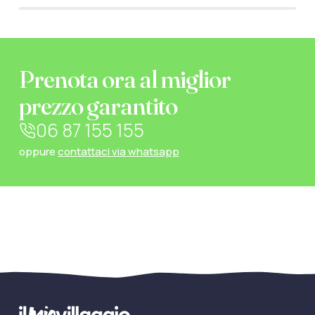
Prenota ora al miglior
prezzo garantito
06 87 155 155
oppure
contattaci via whatsapp