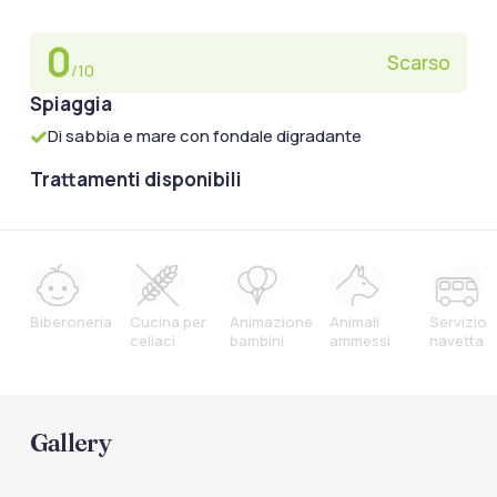
0
Scarso
/10
Spiaggia
Di sabbia e mare con fondale digradante
Trattamenti disponibili
Biberoneria
Cucina per
Animazione
Animali
Servizio
celiaci
bambini
ammessi
navetta
Gallery