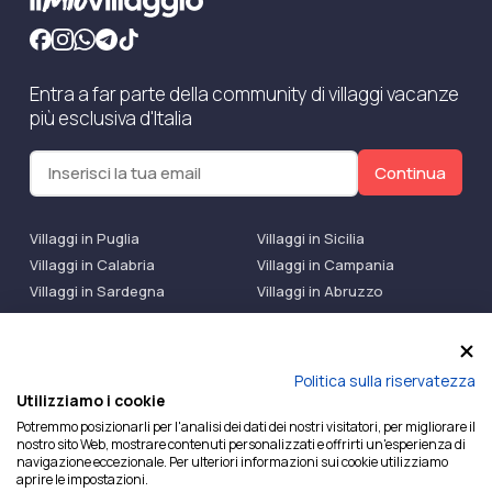
Entra a far parte della community di villaggi vacanze
più esclusiva d'Italia
Continua
Villaggi in Puglia
Villaggi in Sicilia
Villaggi in Calabria
Villaggi in Campania
Villaggi in Sardegna
Villaggi in Abruzzo
Villaggi Bluserena
Villaggi TH Resort
Villaggi Futura
IlMioVillaggio Club
Accedi alle Promo
Politica sulla riservatezza
Utilizziamo i cookie
Ilmiovillaggio è un marchio di Ekiwi S.r.l.
Potremmo posizionarli per l'analisi dei dati dei nostri visitatori, per migliorare il
nostro sito Web, mostrare contenuti personalizzati e offrirti un'esperienza di
Licenza Agenzia Viaggi e Turismo n° 2015/0133251 del
navigazione eccezionale. Per ulteriori informazioni sui cookie utilizziamo
26/02/2015 e coperta da RC per Agenzia di Viaggi n°
aprire le impostazioni.
OX00081147 REVO Specialty LiabilityXTravel Agencies.