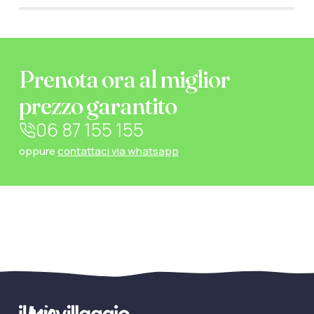
Prenota ora al miglior
prezzo garantito
06 87 155 155
oppure
contattaci via whatsapp