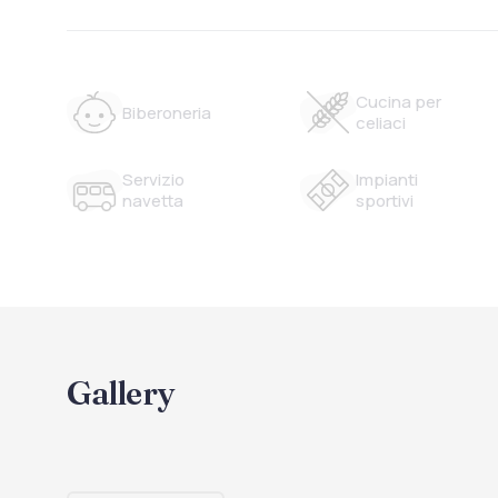
Cucina per
Biberoneria
celiaci
Servizio
Impianti
navetta
sportivi
Gallery