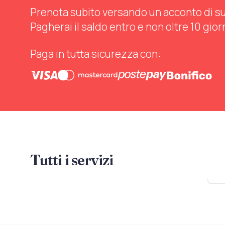
Prenota subito versando un acconto di sul 
Pagherai il saldo entro e non oltre 10 gior
Paga in tutta sicurezza con:
Tutti i servizi
Mo