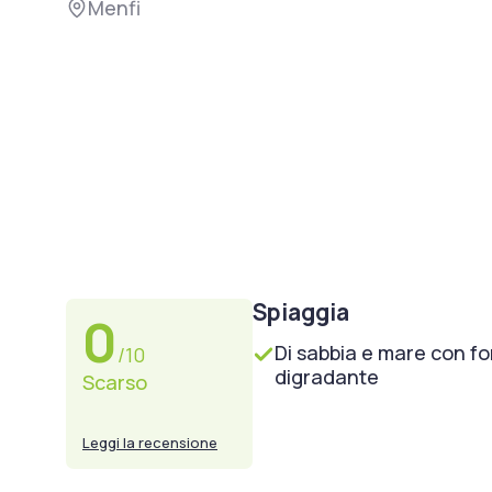
Menfi
Spiaggia
0
Di sabbia e mare con f
/10
digradante
Scarso
Leggi la recensione