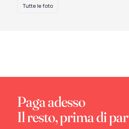
Tutte le foto
Paga adesso
Il resto, prima di par