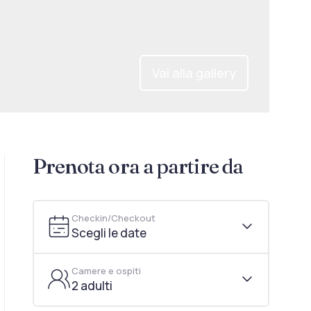
Vai alla gallery
Prenota ora a partire da
Checkin/Checkout
Scegli le date
Camere e ospiti
2 adulti