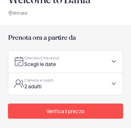
documenti di viaggio.
Brindisi
Accedi / Registrati
Prenota ora a partire da
Checkin/Checkout
Scegli le date
Camere e ospiti
2 adulti
Verifica il prezzo