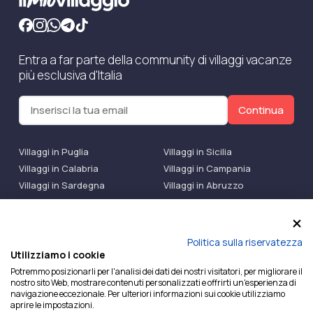
Entra a far parte della community di villaggi vacanze
più esclusiva d'Italia
Continua
Villaggi in Puglia
Villaggi in Sicilia
Villaggi in Calabria
Villaggi in Campania
Villaggi in Sardegna
Villaggi in Abruzzo
Villaggi Bluserena
Villaggi TH Resort
Villaggi Futura
IlMioVillaggio Club
Accedi alle Promo
Politica sulla riservatezza
Utilizziamo i cookie
Ilmiovillaggio è un marchio di Ekiwi S.r.l.
Potremmo posizionarli per l'analisi dei dati dei nostri visitatori, per migliorare il
nostro sito Web, mostrare contenuti personalizzati e offrirti un'esperienza di
Licenza Agenzia Viaggi e Turismo n° 2015/0133251 del
navigazione eccezionale. Per ulteriori informazioni sui cookie utilizziamo
26/02/2015 e coperta da RC per Agenzia di Viaggi n°
aprire le impostazioni.
OX00081147 REVO Specialty LiabilityXTravel Agencies.