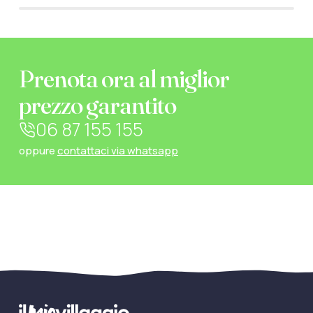
Prenota ora al miglior
prezzo garantito
06 87 155 155
oppure
contattaci via whatsapp