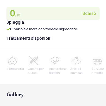
0
Scarso
/10
Spiaggia
Di sabbia e mare con fondale digradante
Trattamenti disponibili
Biberoneria
Cucina per
Animazione
Animali
Servizio
celiaci
bambini
ammessi
navetta
Gallery