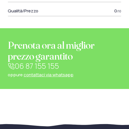
Qualità/Prezzo
0
/10
Prenota ora al miglior
prezzo garantito
06 87 155 155
oppure
contattaci via whatsapp