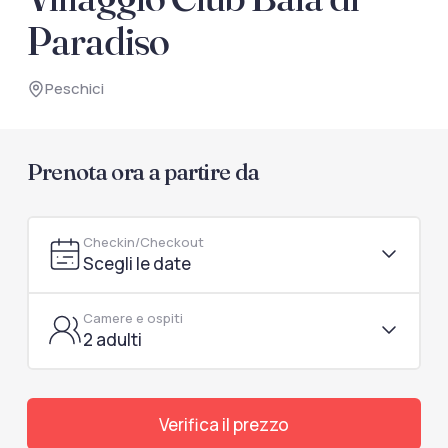
documenti di viaggio.
Paradiso
Accedi / Registrati
Peschici
Prenota ora a partire da
Checkin/Checkout
Scegli le date
Camere e ospiti
2 adulti
Verifica il prezzo