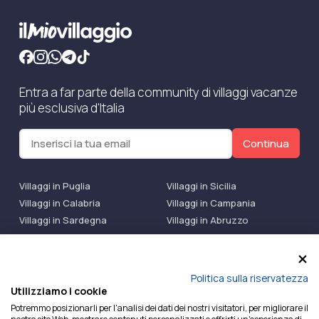
Entra a far parte della community di villaggi vacanze
più esclusiva d'Italia
Continua
Villaggi in Puglia
Villaggi in Sicilia
Villaggi in Calabria
Villaggi in Campania
Villaggi in Sardegna
Villaggi in Abruzzo
Villaggi Bluserena
Villaggi TH Resort
Villaggi Futura
IlMioVillaggio Club
Accedi alle Promo
Politica sulla riservatezza
Utilizziamo i cookie
Ilmiovillaggio è un marchio di Ekiwi S.r.l.
Potremmo posizionarli per l'analisi dei dati dei nostri visitatori, per migliorare il