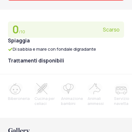
0
Scarso
/10
Spiaggia
Di sabbia e mare con fondale digradante
Trattamenti disponibili
Biberoneria
Cucina per
Animazione
Animali
Servizio
celiaci
bambini
ammessi
navetta
Gallery