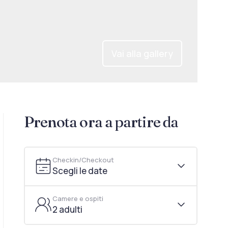
Vai alla gallery
Prenota ora a partire da
Checkin/Checkout
Scegli le date
Camere e ospiti
2 adulti