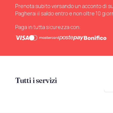
Prenota subito versando un acconto di sul 
Pagherai il saldo entro e non oltre 10 gior
Paga in tutta sicurezza con:
Tutti i servizi
Mo