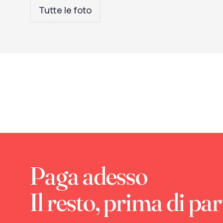
Tutte le foto
Paga adesso
Il resto, prima di par