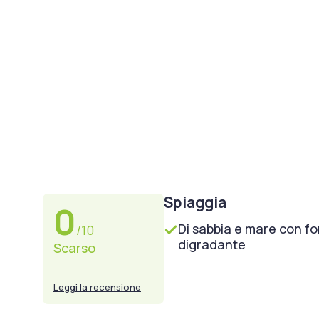
Spiaggia
0
Di sabbia e mare con f
/10
digradante
Scarso
Leggi la recensione