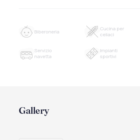
Cucina per
Biberoneria
celiaci
Servizio
Impianti
navetta
sportivi
Gallery