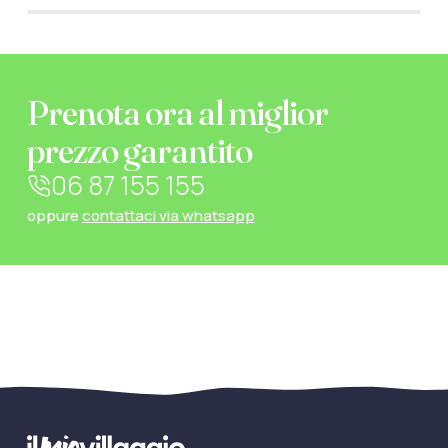
Prenota ora al miglior
prezzo garantito
06 87 155 155
oppure
contattaci via whatsapp