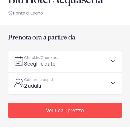
documenti di viaggio.
Ponte di Legno
Accedi / Registrati
Prenota ora a partire da
Checkin/Checkout
Scegli le date
Camere e ospiti
2 adulti
Verifica il prezzo