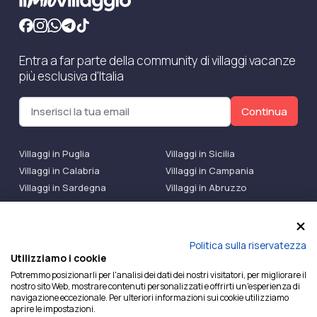
Entra a far parte della community di villaggi vacanze
più esclusiva d'Italia
Continua
Villaggi in Puglia
Villaggi in Sicilia
Villaggi in Calabria
Villaggi in Campania
Villaggi in Sardegna
Villaggi in Abruzzo
Villaggi Bluserena
Villaggi TH Resort
Villaggi Futura
IlMioVillaggio Club
Accedi alle Promo
Politica sulla riservatezza
Utilizziamo i cookie
Ilmiovillaggio è un marchio di Ekiwi S.r.l.
Potremmo posizionarli per l'analisi dei dati dei nostri visitatori, per migliorare il
nostro sito Web, mostrare contenuti personalizzati e offrirti un'esperienza di
Licenza Agenzia Viaggi e Turismo n° 2015/0133251 del
navigazione eccezionale. Per ulteriori informazioni sui cookie utilizziamo
26/02/2015 e coperta da RC per Agenzia di Viaggi n°
aprire le impostazioni.
OX00081147 REVO Specialty LiabilityXTravel Agencies.