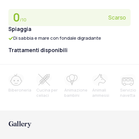
0
Scarso
/10
Spiaggia
Di sabbia e mare con fondale digradante
Trattamenti disponibili
Biberoneria
Cucina per
Animazione
Animali
Servizio
celiaci
bambini
ammessi
navetta
Gallery