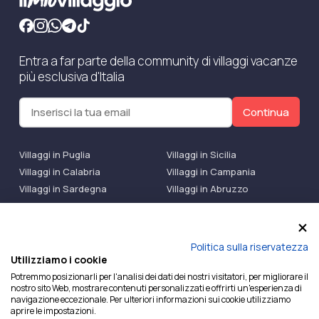
Entra a far parte della community di villaggi vacanze
più esclusiva d'Italia
Continua
Villaggi in Puglia
Villaggi in Sicilia
Villaggi in Calabria
Villaggi in Campania
Villaggi in Sardegna
Villaggi in Abruzzo
Villaggi Bluserena
Villaggi TH Resort
Villaggi Futura
IlMioVillaggio Club
Accedi alle Promo
Politica sulla riservatezza
Utilizziamo i cookie
Ilmiovillaggio è un marchio di Ekiwi S.r.l.
Potremmo posizionarli per l'analisi dei dati dei nostri visitatori, per migliorare il
nostro sito Web, mostrare contenuti personalizzati e offrirti un'esperienza di
Licenza Agenzia Viaggi e Turismo n° 2015/0133251 del
navigazione eccezionale. Per ulteriori informazioni sui cookie utilizziamo
26/02/2015 e coperta da RC per Agenzia di Viaggi n°
aprire le impostazioni.
OX00081147 REVO Specialty LiabilityXTravel Agencies.