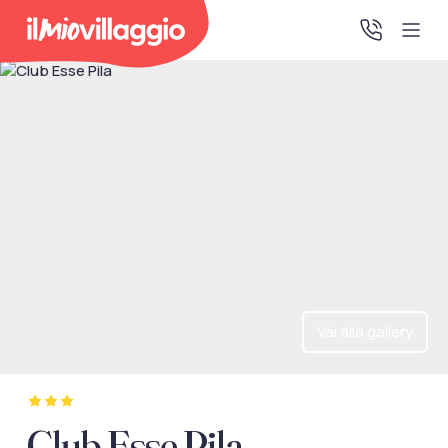
Home
Promo Speciali
Destinazioni
IMV Club
Vai alla gallery
La tua area riservata
Accedi alla tua area riservata per vedere i tuoi preventivi
Club Esse Pila
e le tue pratiche, gestire i pagamenti e scaricare i tuoi