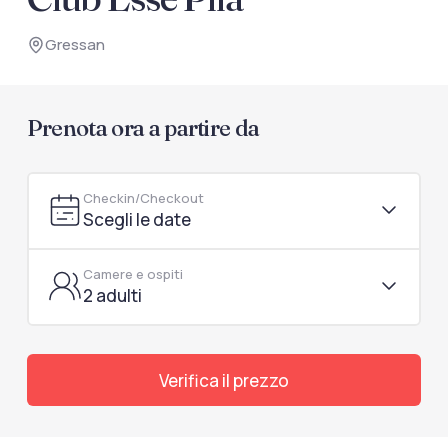
documenti di viaggio.
Gressan
Accedi / Registrati
Prenota ora a partire da
Checkin/Checkout
Scegli le date
Camere e ospiti
2 adulti
Verifica il prezzo