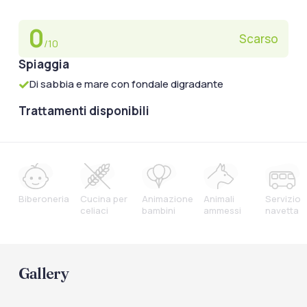
0
Scarso
/10
Spiaggia
Di sabbia e mare con fondale digradante
Trattamenti disponibili
Biberoneria
Cucina per
Animazione
Animali
Servizio
celiaci
bambini
ammessi
navetta
Gallery