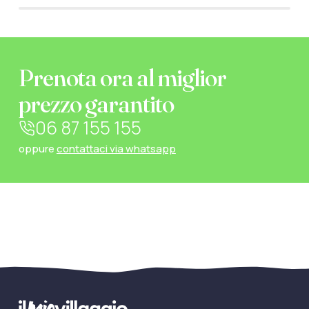
Prenota ora al miglior
prezzo garantito
06 87 155 155
oppure
contattaci via whatsapp