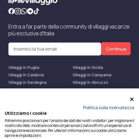
Entra a far parte della community di villaggi vacanze
più esclusiva d'Italia
Continua
Villaggi in Puglia
Villaggi in Sicilia
Villaggi in Calabria
Villaggi in Campania
Villaggi in Sardegna
Villaggi in Abruzzo
Villaggi Bluserena
Villaggi TH Resort
Villaggi Futura
IlMioVillaggio Club
Accedi alle Promo
Politica sulla riservatezza
Utilizziamo i cookie
Ilmiovillaggio è un marchio di Ekiwi S.r.l.
Potremmo posizionarli per l'analisi dei dati dei nostri visitatori, per migliorare il
nostro sito Web, mostrare contenuti personalizzati e offrirti un'esperienza di
Licenza Agenzia Viaggi e Turismo n° 2015/0133251 del
navigazione eccezionale. Per ulteriori informazioni sui cookie utilizziamo
26/02/2015 e coperta da RC per Agenzia di Viaggi n°
aprire le impostazioni.
OX00081147 REVO Specialty LiabilityXTravel Agencies.