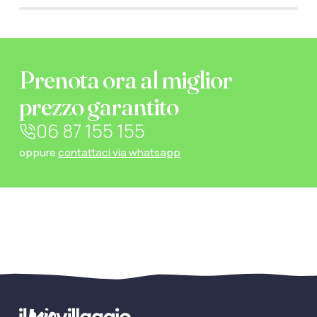
Prenota ora al miglior
prezzo garantito
06 87 155 155
oppure
contattaci via whatsapp