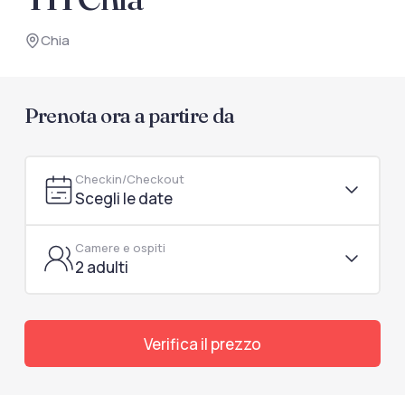
documenti di viaggio.
Chia
Accedi / Registrati
Prenota ora a partire da
Checkin/Checkout
Scegli le date
Camere e ospiti
2 adulti
Verifica il prezzo