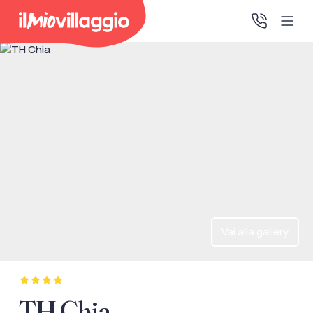
Home
Promo Speciali
Destinazioni
IMV Club
Vai alla gallery
La tua area riservata
Accedi alla tua area riservata per vedere i tuoi preventivi
TH Chia
e le tue pratiche, gestire i pagamenti e scaricare i tuoi