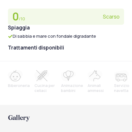
0
Scarso
/10
Spiaggia
Di sabbia e mare con fondale digradante
Trattamenti disponibili
Biberoneria
Cucina per
Animazione
Animali
Servizio
celiaci
bambini
ammessi
navetta
Gallery